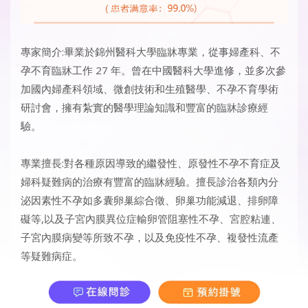
專家簡介:畢業於錦州醫科大學臨牀專業，從事婦產科、不
孕不育臨牀工作 27 年。曾在中國醫科大學進修，並多次參
加國內婦產科領域、微創技術和生殖醫學、不孕不育學術
研討會，擁有紮實的醫學理論知識和豐富的臨牀診療經
驗。
專業擅長:對各種原因導致的繼發性、原發性不孕不育症及
婦科疑難病的治療有豐富的臨牀經驗。擅長診治各類內分
泌因素性不孕如多囊卵巢綜合徵、卵巢功能減退、排卵障
礙等,以及子宮內膜異位症輸卵管阻塞性不孕、宮腔粘連、
子宮內膜病變等所致不孕，以及免疫性不孕、
複發性流產
等疑難病症。