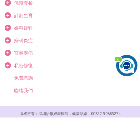
优惠套餐
計劃生育
婦科疑難
婦科炎症
宮頸疾病
私密修復
免費諮詢
聯絡我們
版權所有：深圳怡康婦産醫院，健康熱線：00852-59885274
醫院地址：深圳市羅湖區紅桂路1018號（地鐵3號線紅嶺站c2出口）
Copyright © gynecology Hospital (Caritas).
Powered by
yikang Design