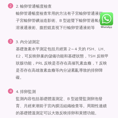
2. 輸卵管通暢度檢查
輸卵管通暢度檢查常用的方法有子宮輸卵管通液術、
子宮輸卵管碘油造影術、B 型超聲下輸卵管過氧化氫
溶液通液術、腹腔鏡直視下行輸卵管通液術等
3. 內分泌測定
基礎激素水平測定包括月經第 2～4 天的 FSH、LH、
E2，可反映卵巢的儲備功能和基礎狀態，TSH 反映甲
狀腺功能，PRL 反映是否存在高催乳素血癥，T 反映
是否存在高雄激素血癥等內分泌紊亂導致的排卵障
礙。
4. 排卵監測
監測內容包括基礎體溫測定、B 型超聲監測卵泡發
育、月經來潮前子宮內膜活組織檢查等。周期性連續
的基礎體溫測定可以大致反映排卵和黃體功能。