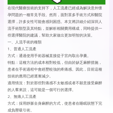
在現代醫療技術的支持下，人工流產已經成為解決意外懷
孕問題的一種常見手段。然而，面對眾多手術方式和醫院
選擇，許多女性可能會感到困惑。本文將詳細介紹
深圳人
流手術
類型及其特點，並解析相關費用構成，同時提供一
些選擇醫院的建議，幫助大家做出更加明智的決策。
一、人流手術的種類
1、普通人工流產
方式：通過使用手術器械直接從子宮內取出孕囊。
特點：這種方法的成本相對較低，但由於缺乏麻醉措施，
患者在手術過程中會經歷較強的疼痛感。因此，目前這種
技術的應用已經逐漸減少。
適用情況：對於那些對痛感不太敏感或者不願意接受麻醉
的人羣來説，這可能是一個可行的選擇。
2、無痛人工流產
方式：採用靜脈全身麻醉的方式，使患者在睡眠狀態下完
成負壓吸引術。