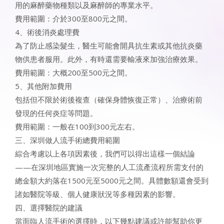
用的麻醉藥物種類以及麻醉師的專業水平。
費用範圍：介於300至800元之間。
4、術後消炎處理費
為了防止感染髮生，醫生可能會開具抗生素或其他抗炎藥
物供患者服用。此外，有時還需要輸液來加強治療效果。
費用範圍：大概200至500元之間。
5、其他附加費用
包括但不限於術後複查（確保身體恢復正常）、治療術前
發現的任何炎症等問題。
費用範圍：一般在100到300元左右。
三、深圳做人流手術總費用範圍
綜合考慮以上各項因素後，我們可以得出這樣一個結論
——在深圳地區實施一次完整的人工流產流程所需支付的
總金額大約落在1500元至5000元之間。具體數額還會受到
諸如醫院等級、個人健康狀況等多種因素的影響。
四、選擇醫院的建議
當面臨人流手術的選擇時，以下幾點建議或許能幫助你更