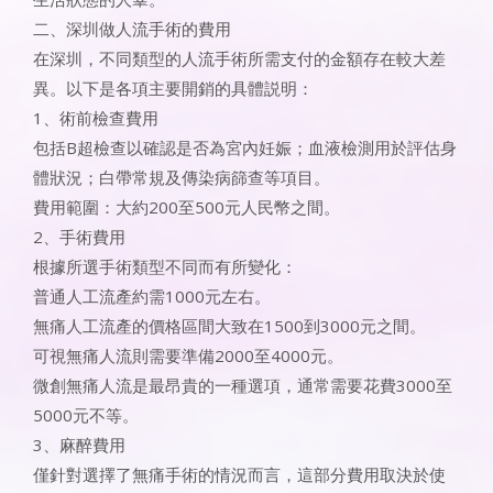
二、深圳做人流手術的費用
在深圳，不同類型的人流手術所需支付的金額存在較大差
異。以下是各項主要開銷的具體説明：
1、術前檢查費用
包括B超檢查以確認是否為宮內妊娠；血液檢測用於評估身
體狀況；白帶常規及傳染病篩查等項目。
費用範圍：大約200至500元人民幣之間。
2、手術費用
根據所選手術類型不同而有所變化：
普通人工流產約需1000元左右。
無痛人工流產的價格區間大致在1500到3000元之間。
可視無痛人流則需要準備2000至4000元。
微創無痛人流是最昂貴的一種選項，通常需要花費3000至
5000元不等。
3、麻醉費用
僅針對選擇了無痛手術的情況而言，這部分費用取決於使