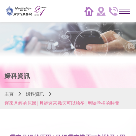
婦科資訊
主頁
婦科資訊
遲來月經的原因|月經遲來幾天可以驗孕|用驗孕棒的時間