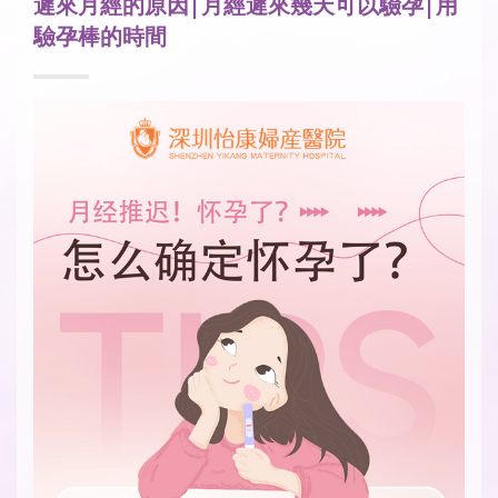
遲來月經的原因|月經遲來幾天可以驗孕|用
驗孕棒的時間