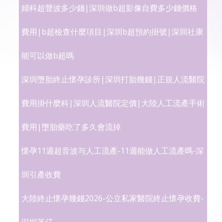
婦科超聲波多少錢|深圳做b超影像自費多少錢價格
費用|b超檢查什麼項目|深圳b超預約掛號|深圳社康
能可以做b超嗎
深圳墮胎終止懷孕診所|深圳打胎幾錢|正規人流醫院
費用掛什麼科|深圳人流醫院定價|大陸人工流產手術
費用|墮胎藥吃了多久會流掉
懷孕11週超音波与人工流產-11週能做人工流產嗎-深
圳引產收費
大陸終止懷孕幾錢2026-公立私家醫院終止懷孕收費-
深圳落仔