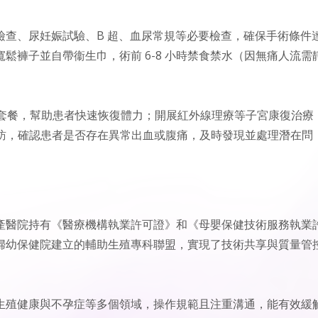
檢查、尿妊娠試驗、B 超、血尿常規等必要檢查，確保手術條件
鬆褲子並自帶衞生巾，術前 6-8 小時禁食禁水（因無痛人流需
量套餐，幫助患者快速恢復體力；開展紅外線理療等子宮康復治療
隨訪，確認患者是否存在異常出血或腹痛，及時發現並處理潛在問
產醫院持有《醫療機構執業許可證》和《母嬰保健技術服務執業
婦幼保健院建立的輔助生殖專科聯盟，實現了技術共享與質量管
生殖健康與不孕症等多個領域，操作規範且注重溝通，能有效緩