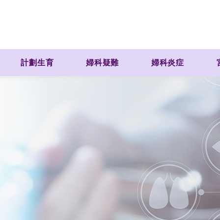
計劃生育
婦科疑難
婦科炎症