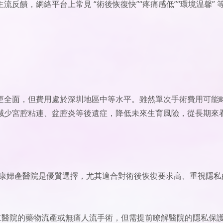
反饋，網絡平台上常見 “術後恢復快”“疼痛感低”“環境温馨” 
更全面，但費用處於深圳地區中等水平。雖然單次手術費用可能
減少宮腔粘連、盆腔炎等後遺症，降低未來生育風險，從長期來
怡康婦產醫院是優質選擇，尤其適合對術後恢復要求高、重視隱私
公立醫院的藥物流產或無痛人流手術，但需提前瞭解醫院的隱私保