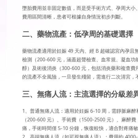
墮胎費用並非固定數值，而是受手術方式、孕周大小
費用區間清晰，患者可根據自身情況初步判斷。
二、藥物流產：低孕周的基礎選擇
藥物流產適用於妊娠 49 天內、經 B 超確認宮內孕且
檢測（200-600 元，涵蓋超聲檢查、血常規、凝血功
醇）及術後消炎（300-600 元，包括消炎藥和複查
的流產不全風險，一旦發生殘留，需進行二次清宮，
三、無痛人流：主流選擇的分級差
1、普通無痛人流：適用於妊娠 6-10 周，需靜脈麻醉和
（200-600 元）、手術費（1500-2500 元）、麻醉
痛，手術時間僅 5-10 分鐘，恢復較快，適合對疼
2、高端無痛人流（如可視無痛人流）：費用約 4000