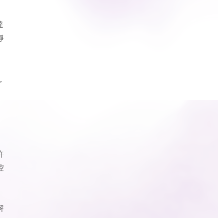
達
靜
，
許
控
解