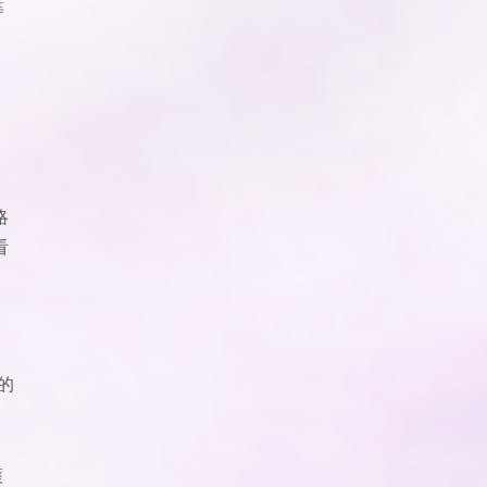
等
略
看
的
護