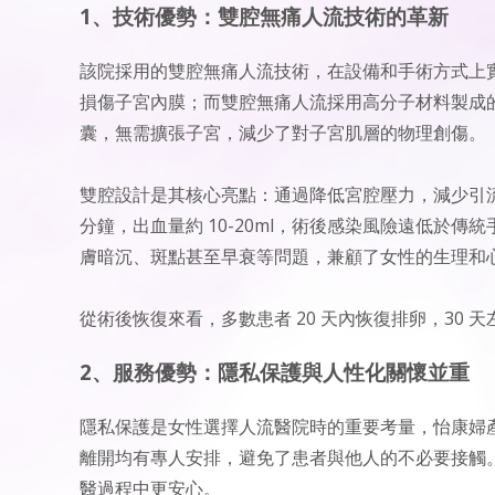
1、技術優勢：雙腔無痛人流技術的革新
該院採用的雙腔無痛人流技術，在設備和手術方式上
損傷子宮內膜；而雙腔無痛人流採用高分子材料製成
囊，無需擴張子宮，減少了對子宮肌層的物理創傷。
雙腔設計是其核心亮點：通過降低宮腔壓力，減少引流
分鐘，出血量約 10-20ml，術後感染風險遠低於
膚暗沉、斑點甚至早衰等問題，兼顧了女性的生理和
從術後恢復來看，多數患者 20 天內恢復排卵，30
2、服務優勢：隱私保護與人性化關懷並重
隱私保護是女性選擇人流醫院時的重要考量，怡康婦產
離開均有專人安排，避免了患者與他人的不必要接觸
醫過程中更安心。