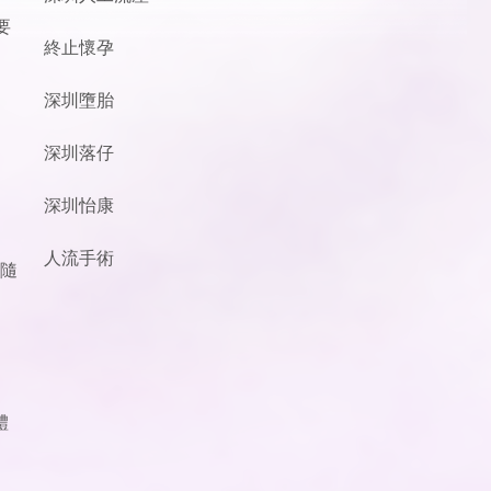
要
終止懷孕
深圳墮胎
深圳落仔
加
深圳怡康
人流手術
且隨
體