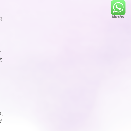
易
5
皮
。
到
就