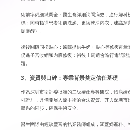
術前準備細緻周全：醫生會詳細詢問病史，進行婦科
標；同時指導患者術前洗澡、更換乾淨內衣，建議穿寬
脈麻醉）。
術後關懷同樣貼心：醫院提供牛奶 + 點心等修復能
促進子宮收縮和內膜修復；術後 1 周還會進行電話
題。
3、資質與口碑：專業背景奠定信任基礎
作為深圳市衞計委批准的二級婦產專科醫院，怡康婦
可證》，具備開展人流手術的合法資質。其與深圳市
體系的同步，確保手術安全。
醫生團隊由經驗豐富的執業醫師組成，涵蓋婦產科、