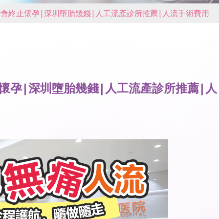
會終止懷孕|深圳墮胎幾錢|人工流產診所推薦|人流手術費用
懷孕|深圳墮胎幾錢|人工流產診所推薦|人