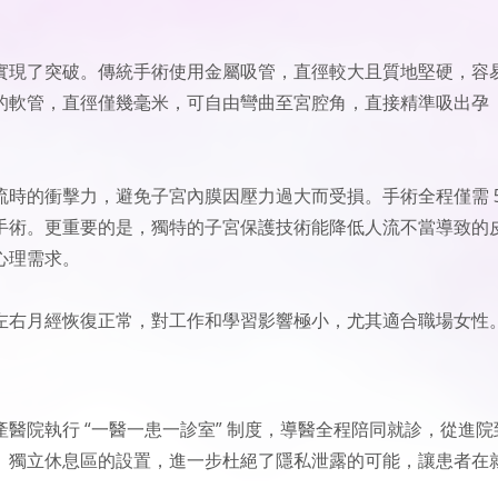
實現了突破。傳統手術使用金屬吸管，直徑較大且質地堅硬，容
的軟管，直徑僅幾毫米，可自由彎曲至宮腔角，直接精準吸出孕
時的衝擊力，避免子宮內膜因壓力過大而受損。手術全程僅需 
傳統手術。更重要的是，獨特的子宮保護技術能降低人流不當導致的
心理需求。
 天左右月經恢復正常，對工作和學習影響極小，尤其適合職場女性
醫院執行 “一醫一患一診室” 制度，導醫全程陪同就診，從進院
。獨立休息區的設置，進一步杜絕了隱私泄露的可能，讓患者在