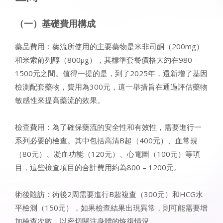
（一）基礎費用構成
藥品費用：藥流所使用的主要藥物是米非司酮（200mg）
和米索前列醇（800μg），其標準套餐價格大約在980 –
1500元之間。值得一提的是，到了2025年，還新增了基因
檢測配套藥物，費用為300元，這一舉措旨在通過評估藥物
敏感性來提高藥流的效果。
檢查費用：為了確保藥流的安全性和有效性，需要進行一
系列必要的檢查。其中包括高清B超（400元）、血常規
（80元）、凝血功能（120元）、心電圖（100元）等項
目，這些檢查項目的合計費用約為800 – 1200元。
術後隨訪：術後2周需要進行B超複查（300元）和HCG水
平檢測（150元），如果檢查結果出現異常，則可能需要增
加檢查次數，以密切關注身體的恢復情況。