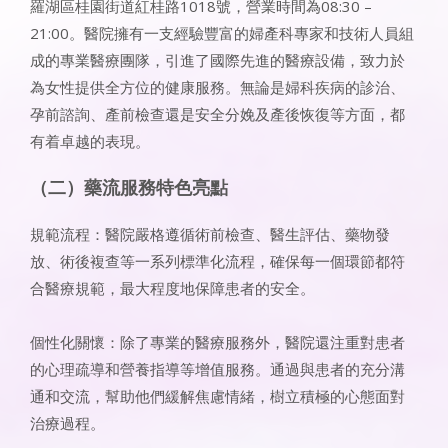
羅湖區桂園街道紅桂路1018號，營業時間為08:30 –
21:00。醫院擁有一支經驗豐富的婦產科專家和技術人員組
成的專業醫療團隊，引進了國際先進的醫療設備，致力於
為女性提供全方位的健康服務。無論是婦科疾病的診治、
孕前諮詢、產前檢查還是安全分娩及產後恢復等方面，都
有着卓越的表現。
（二）藥流服務特色亮點
規範流程：醫院嚴格遵循術前檢查、醫生評估、藥物發
放、術後複查等一系列標準化流程，確保每一個環節都符
合醫療規範，最大程度地保障患者的安全。
個性化關懷：除了專業的醫療服務外，醫院還注重對患者
的心理疏導和營養指導等增值服務。通過與患者的充分溝
通和交流，幫助他們緩解焦慮情緒，樹立積極的心態面對
治療過程。