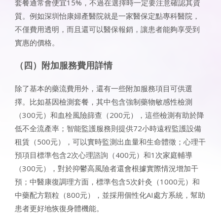
套餐通常會便宜15%，不過在選擇時一定要注意確認其資
質。例如深圳怡康婦產醫院就是一家醫保定點專科醫院，
不僅費用透明，而且還可以醫保報銷，讓患者能夠享受到
實惠的價格。
（四）附加服務費用詳情
除了基本的藥流費用外，還有一些附加服務項目可供選
擇。比如基因檢測套餐，其中包含強制藥物敏感性檢測
（300元）和血栓風險篩查（200元），這些檢測有助於降
低不全流產率；智能監護服務則提供72小時遠程監護設備
租賃（500元），可以實時監測出血量和生命體徵；心理干
預項目標準包含2次心理諮詢（400元）和1次家庭輔導
（300元），對於抑鬱高風險者還會根據實際情況增加干
預；中醫康復調理方面，標準包含5次針灸（1000元）和
中藥配方顆粒（800元），並採用個性化AI處方系統，幫助
患者更好地恢復身體機能。