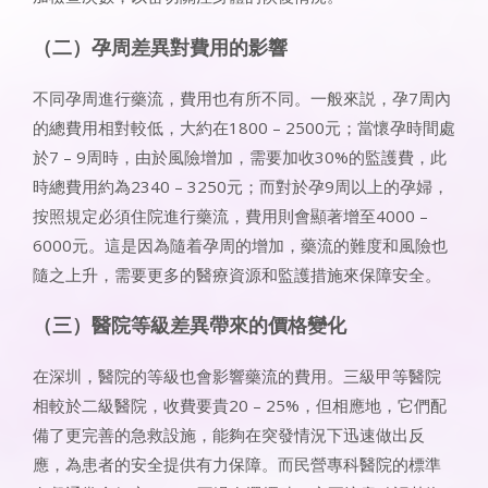
（二）孕周差異對費用的影響
不同孕周進行藥流，費用也有所不同。一般來説，孕7周內
的總費用相對較低，大約在1800 – 2500元；當懷孕時間處
於7 – 9周時，由於風險增加，需要加收30%的監護費，此
時總費用約為2340 – 3250元；而對於孕9周以上的孕婦，
按照規定必須住院進行藥流，費用則會顯著增至4000 –
6000元。這是因為隨着孕周的增加，藥流的難度和風險也
隨之上升，需要更多的醫療資源和監護措施來保障安全。
（三）醫院等級差異帶來的價格變化
在深圳，醫院的等級也會影響藥流的費用。三級甲等醫院
相較於二級醫院，收費要貴20 – 25%，但相應地，它們配
備了更完善的急救設施，能夠在突發情況下迅速做出反
應，為患者的安全提供有力保障。而民營專科醫院的標準