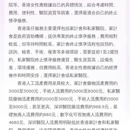
院等。香港女性應根據自己的具體情況，綜合考慮時間、
費用、便利性、醫院資質等因素，選擇最適合自己的終止
懷孕服務。
香港落仔服務主要選擇包括家計會和私家醫院。家計
會是政府資助機構，提供專業的終止懷孕服務，費用相對
較低，但等待時間較長。家計會終止懷孕流程包括預約、
諮詢、檢查、手術、複查等多個環節，需要提前1至2週預
約。私家醫院終止懷孕服務優質，醫生資質高，設備先
進，環境優雅，但費用較高。香港女性應根據自己的經濟
條件和時間安排，選擇家計會或私家醫院。
香港人工流產費用差異較大。家計會藥物流產費用約
3000至5000元，手術人流費用約5000至8000元。私家醫
院藥物流產費用約3000至5000元，手術人流費用約5000
至8000元，甚至更高。深圳醫院藥流費用約968.9元，基
礎無痛人流費用約880元，數字化可視無痛人流費用約
4680元。深圳醫院人流費用明顯低於香港家計會和私家醫
院，費用透明，沒有隱藏費用。香港女性如果經濟預算有