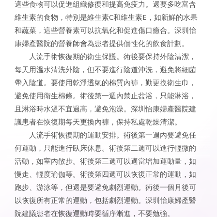
這些食物可以促進組織修復和提高免疫力。還要多吃富含
維生素的食物，特別是維生素C和維生素E，如新鮮的水果
和蔬菜，這些營養素可以抗氧化和促進傷口癒合。深圳怡
康婦產醫院的營養師會為患者提供個性化的飲食計劃。
人流手術恢復期的衛生保護。術後要保持外陰清潔，
每天用溫水清洗外陰，但不要進行陰道沖洗，避免將細菌
帶入陰道。要使用乾淨透氣的棉質內褲，勤更換衛生巾，
避免使用衛生棉條。術後第一週內禁止盆浴，只能淋浴，
且淋浴時水溫不宜過高，避免泡澡。深圳怡康婦產醫院建
議患者在恢復期每天更換內褲，保持私處乾燥清潔。
人流手術恢復期的運動安排。術後第一週內要避免任
何運動，只能進行臥床休息。術後第二週可以進行輕微的
活動，如室內散步。術後第三週可以適當增加運動量，如
慢走、輕度瑜伽等。術後第四週可以恢復正常的運動，如
跑步、游泳等，但還是要避免劇烈運動。術後一個月後可
以恢復所有正常的運動，包括劇烈運動。深圳怡康婦產醫
院建議患者在恢復運動時要循序漸進，不要勉強。