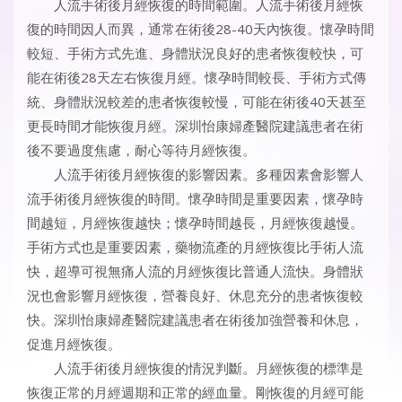
人流手術後月經恢復的時間範圍。人流手術後月經恢
復的時間因人而異，通常在術後28-40天內恢復。懷孕時間
較短、手術方式先進、身體狀況良好的患者恢復較快，可
能在術後28天左右恢復月經。懷孕時間較長、手術方式傳
統、身體狀況較差的患者恢復較慢，可能在術後40天甚至
更長時間才能恢復月經。深圳怡康婦產醫院建議患者在術
後不要過度焦慮，耐心等待月經恢復。
人流手術後月經恢復的影響因素。多種因素會影響人
流手術後月經恢復的時間。懷孕時間是重要因素，懷孕時
間越短，月經恢復越快；懷孕時間越長，月經恢復越慢。
手術方式也是重要因素，藥物流產的月經恢復比手術人流
快，超導可視無痛人流的月經恢復比普通人流快。身體狀
況也會影響月經恢復，營養良好、休息充分的患者恢復較
快。深圳怡康婦產醫院建議患者在術後加強營養和休息，
促進月經恢復。
人流手術後月經恢復的情況判斷。月經恢復的標準是
恢復正常的月經週期和正常的經血量。剛恢復的月經可能