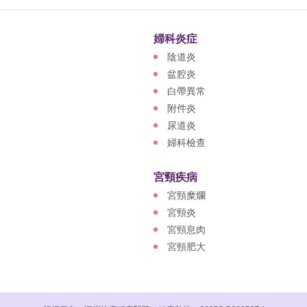
婦科炎症
陰道炎
盆腔炎
白帶異常
附件炎
尿道炎
婦科檢查
宮頸疾病
宮頸糜爛
宮頸炎
宮頸息肉
宮頸肥大