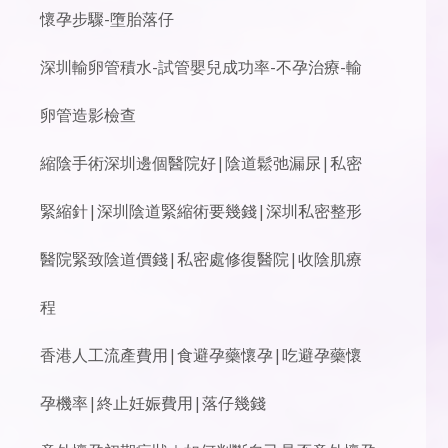
懷孕步驟-墮胎落仔
深圳輸卵管積水-試管嬰兒成功率-不孕治療-輸
卵管造影檢查
縮陰手術深圳邊個醫院好|陰道鬆弛漏尿|私密
緊縮針|深圳陰道緊縮術要幾錢|深圳私密整形
醫院緊致陰道價錢|私密處修復醫院|收陰肌療
程
香港人工流產費用|食避孕藥懷孕|吃避孕藥懷
孕機率|終止妊娠費用|落仔幾錢