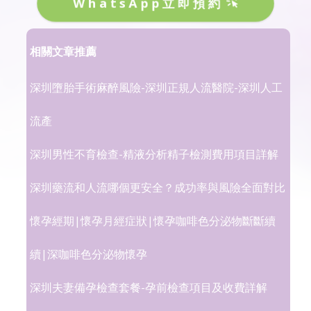
WhatsApp立即預約
相關文章推薦
深圳墮胎手術麻醉風險-深圳正規人流醫院-深圳人工
流產
深圳男性不育檢查-精液分析精子檢測費用項目詳解
深圳藥流和人流哪個更安全？成功率與風險全面對比
懷孕經期|懷孕月經症狀|懷孕咖啡色分泌物斷斷續
續|深咖啡色分泌物懷孕
深圳夫妻備孕檢查套餐-孕前檢查項目及收費詳解