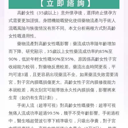
高齡女性（35歲以上）意外懷孕後，選擇終止懷孕方
式需要更加謹慎。身體機能嘅變化使得藥物流產与手術人
流嘅風險与恢復情況有所不同。本文分析兩種方式對高齡
女性嘅適用性。
藥物流產對高齡女性嘅影響：藥流成功率隨年齡增加
而下降。研究顯示，35歲以上女性藥流成功率約85%至
90%，低於年輕女性嘅90%至95%。原因係高齡女性子宮
收縮能力較弱，對藥物反應較差。藥流出血時間更長，平
均可達3週，且更容易出現藥流不全。如果藥流失敗需要清
宮，對子宮內膜嘅損傷更大。高齡女性子宮內膜修復能力
本就較差，再次刮宮可能導致永久性內膜損傷，影響將來
生育（如仍有生育計劃）。
手術人流（超導可視）對高齡女性嘅優勢：超導可視
無痛人流成功率超過99.5%，幾乎不受年齡影響。手術過程
中，醫生喺超聲波引導下精準吸引，只吸出孕囊，對子宮