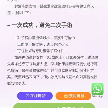
對於高齡女性，醫生通常建議選擇超導可視無痛人
流，原因如下：
– 一次成功，避免二次手術
– 對子宮內膜損傷最小，保護生育能力
– 出血少，恢復快，適合身體狀況
– 可視技術能應對複雜子宮條件
如果你係高齡女性（35歲以上）且意外懷孕，建議優
先考慮超導可視無痛人流。深圳怡康婦產醫院提供超導可
視技術，醫生會根據你嘅年齡与身體狀況制定個性化方
案。藥流雖然表面平，但失敗風險与長期出血對高齡女性
嘅負擔更大。