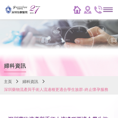
婦科資訊
主頁
婦科資訊
深圳藥物流產與手術人流邊種更適合學生族群-終止懷孕服務