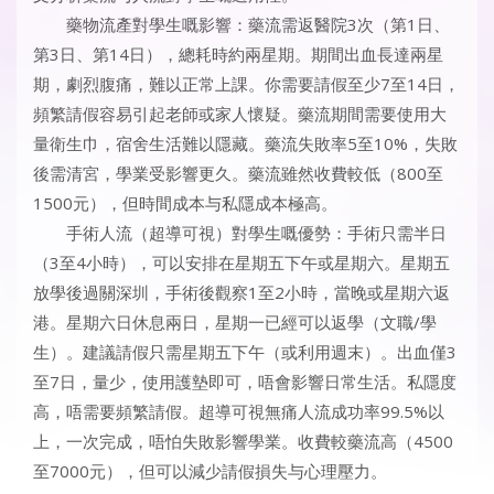
藥物流產對學生嘅影響：藥流需返醫院3次（第1日、
第3日、第14日），總耗時約兩星期。期間出血長達兩星
期，劇烈腹痛，難以正常上課。你需要請假至少7至14日，
頻繁請假容易引起老師或家人懷疑。藥流期間需要使用大
量衛生巾，宿舍生活難以隱藏。藥流失敗率5至10%，失敗
後需清宮，學業受影響更久。藥流雖然收費較低（800至
1500元），但時間成本与私隱成本極高。
手術人流（超導可視）對學生嘅優勢：手術只需半日
（3至4小時），可以安排在星期五下午或星期六。星期五
放學後過關深圳，手術後觀察1至2小時，當晚或星期六返
港。星期六日休息兩日，星期一已經可以返學（文職/學
生）。建議請假只需星期五下午（或利用週末）。出血僅3
至7日，量少，使用護墊即可，唔會影響日常生活。私隱度
高，唔需要頻繁請假。超導可視無痛人流成功率99.5%以
上，一次完成，唔怕失敗影響學業。收費較藥流高（4500
至7000元），但可以減少請假損失与心理壓力。