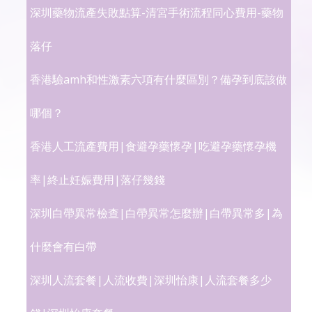
深圳藥物流產失敗點算-清宮手術流程同心費用-藥物
落仔
香港驗amh和性激素六項有什麼區別？備孕到底該做
哪個？
香港人工流產費用|食避孕藥懷孕|吃避孕藥懷孕機
率|終止妊娠費用|落仔幾錢
深圳白帶異常檢查|白帶異常怎麼辦|白帶異常多|為
什麼會有白帶
深圳人流套餐|人流收費|深圳怡康|人流套餐多少