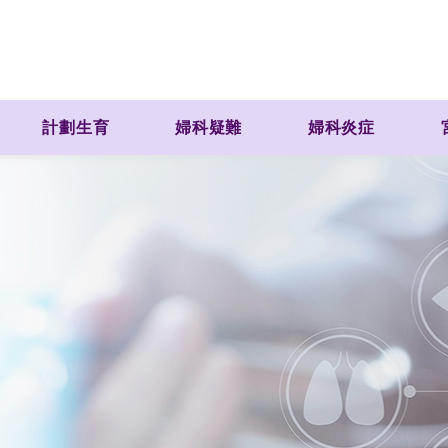
計劃生育
婦科疑難
婦科炎症