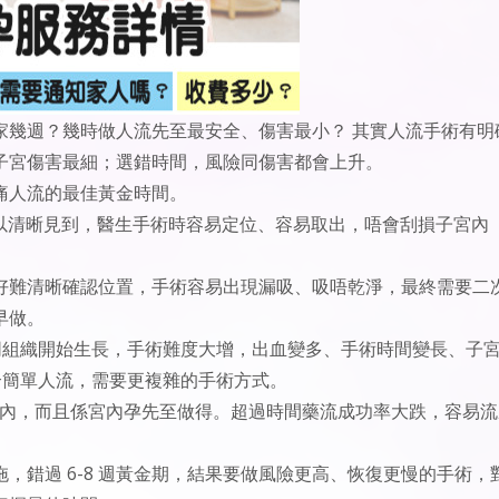
家幾週？幾時做人流先至最安全、傷害最小？ 其實人流手術有明
子宮傷害最細；選錯時間，風險同傷害都會上升。
無痛人流的最佳黃金時間。
超可以清晰見到，醫生手術時容易定位、容易取出，唔會刮損子宮內
時都好難清晰確認位置，手術容易出現漏吸、吸唔乾淨，最終需要二
早做。
骼同組織開始生長，手術難度大增，出血變多、手術時間變長、子
適合簡單人流，需要更複雜的手術方式。
）以內，而且係宮內孕先至做得。超過時間藥流成功率大跌，容易
，錯過 6-8 週黃金期，結果要做風險更高、恢復更慢的手術，