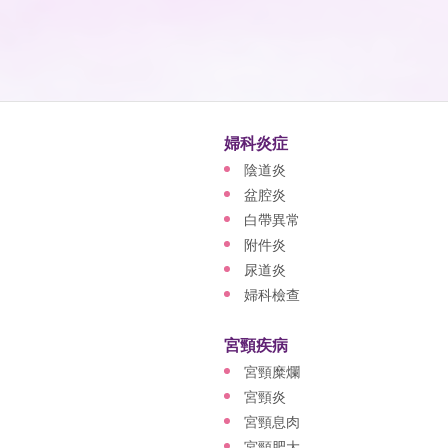
婦科炎症
陰道炎
盆腔炎
白帶異常
附件炎
尿道炎
婦科檢查
宮頸疾病
宮頸糜爛
宮頸炎
宮頸息肉
宮頸肥大