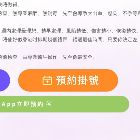
表唔做得。
檢查、無專業麻醉、無消毒，先至會導致大出血、感染、不孕等
6-8 週內處理最理想。越早處理、風險越低、傷害越小、恢復越快
，唔使好似香港咁排期幾個禮拜，錯過最佳時間。只要你決定左
術前檢查，由專業醫生操作，先至係最安全。
sApp立即預約