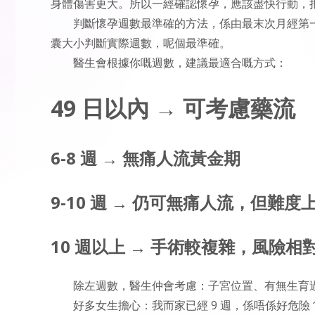
身體傷害更大。所以一經確認懷孕，應該盡快行動，
判斷懷孕週數最準確的方法，係由最末次月經第一
囊大小判斷實際週數，呢個最準確。
醫生會根據你嘅週數，建議最適合嘅方式：
49 日以內 → 可考慮藥流
6-8 週 → 無痛人流黃金期
9-10 週 → 仍可無痛人流，但難度
10 週以上 → 手術較複雜，風險相
除左週數，醫生仲會考慮：子宮位置、有無生育
好多女生擔心：我而家已經 9 週，係唔係好危險