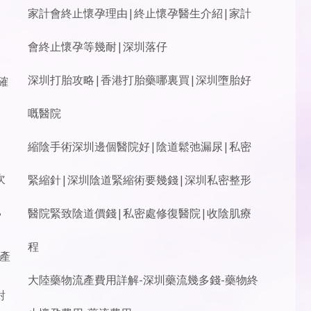
家計會終止懷孕理由|終止懷孕醫生介紹|家計
會終止懷孕等幾耐|深圳落仔
深圳打胎攻略|香港打胎藥哪裏買|深圳墮胎好
確
嘅醫院
縮陰手術深圳邊個醫院好|陰道鬆弛漏尿|私密
次
緊縮針|深圳陰道緊縮術要幾錢|深圳私密整形
醫院緊致陰道價錢|私密處修復醫院|收陰肌療
宮
程
流產
大陸藥物流產費用詳解-深圳藥流幾多錢-藥物終
對