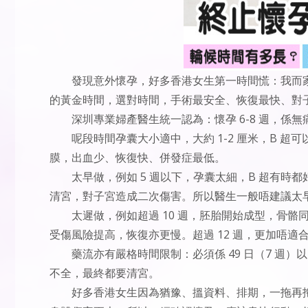
發現意外懷孕，好多香港女生第一時間慌：我而
的黃金時間，選對時間，手術最安全、恢復最快、對
深圳專業婦產醫生統一認為：懷孕 6-8 週，係
呢段時間孕囊大小適中，大約 1-2 厘米，B 
膜，出血少、恢復快、併發症最低。
太早做，例如 5 週以下，孕囊太細，B 超有
清宮，對子宮造成二次傷害。所以醫生一般唔建議太
太遲做，例如超過 10 週，胚胎開始成型，骨
受傷風險提高，恢復亦更慢。超過 12 週，更加唔
藥流亦有嚴格時間限制：必須係 49 日（7 週
不全，最終都要清宮。
好多香港女生因為猶豫、搵資料、排期，一拖再拖