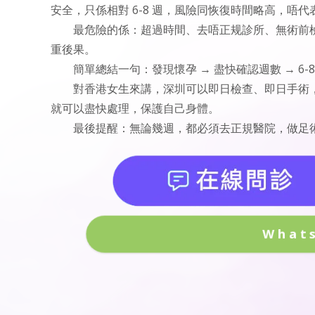
安全，只係相對 6-8 週，風險同恢復時間略高，唔代
最危險的係：超過時間、去唔正规診所、無術前
重後果。
簡單總結一句：發現懷孕 → 盡快確認週數 → 
對香港女生來講，深圳可以即日檢查、即日手術
就可以盡快處理，保護自己身體。
最後提醒：無論幾週，都必須去正規醫院，做足
What