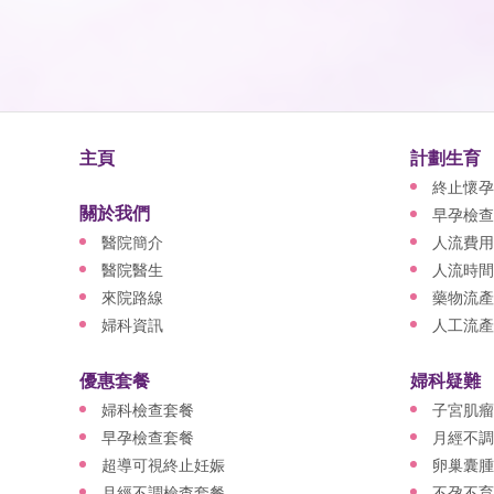
主頁
計劃生育
終止懷孕
關於我們
早孕檢查
醫院簡介
人流費用
醫院醫生
人流時間
來院路線
藥物流產
婦科資訊
人工流產
優惠套餐
婦科疑難
婦科檢查套餐
子宮肌瘤
早孕檢查套餐
月經不調
超導可視終止妊娠
卵巢囊腫
月經不調檢查套餐
不孕不育