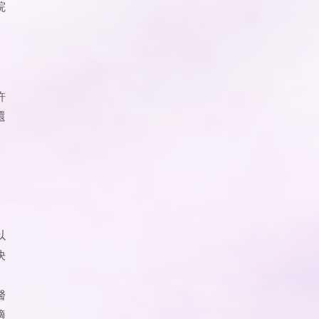
院
許
還
以
決
醫
適