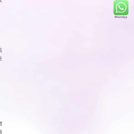
這
任
體
過