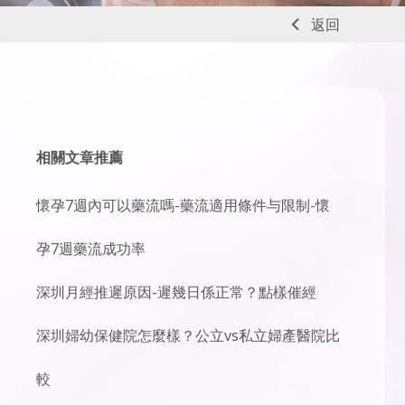
返回
相關文章推薦
懷孕7週內可以藥流嗎-藥流適用條件与限制-懷
孕7週藥流成功率
深圳月經推遲原因-遲幾日係正常？點樣催經
深圳婦幼保健院怎麼樣？公立vs私立婦產醫院比
較