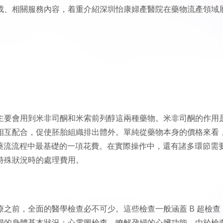
成、相關服務內容，着重介紹深圳怡康婦產醫院在藥物流產領域
主要會用到米非司酮和米索前列醇這兩種藥物。米非司酮的作用
相互配合，促使胚胎組織排出體外。單純從藥物本身的價格來看
是整個藥流流程中最基礎的一項花費。在實際操作中，還有諸多環節需
特殊狀況時的處理費用。
之前，全面的醫學檢查必不可少。這些檢查一般涵蓋 B 超檢查
婦的身體基本狀況；心電圖檢查，瞭解孕婦的心臟功能。由於檢