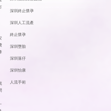
方
深圳終止懷孕
深圳人工流產
終止懷孕
安
費
深圳墮胎
降
深圳落仔
深圳怡康
人流手術
就
問
一
及