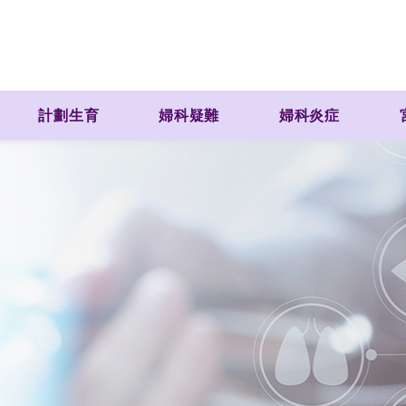
計劃生育
婦科疑難
婦科炎症