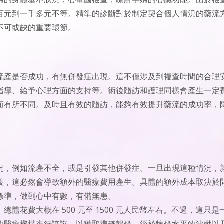
百元到一千多元不等。精準的診斷對於制定契合個人情況的藥流
不可或缺的重要環節。
流產是否成功，有無併發症出現。這不僅涉及到複查時間的合理
指導、給予心理方面的支持等。術後隨訪和護理同樣會產生一定
而有所不同。及時且有效的隨訪，能夠有效提升藥流的成功率，
況，例如流產不全，或是引發其他併發症。一旦出現這種情況，
段，這必然會導致額外的醫療費用產生。具體的額外成本取決於
標準，做到心中有數，有備無患。
花費大概在 500 元至 1500 元人民幣左右。不過，這只是
的醫療機構進行諮詢，以獲取準確報價。鑑於物價水平的波動以