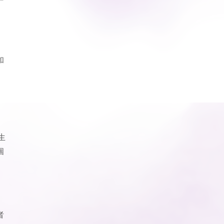
和
生
個
者