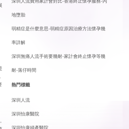
深圳人流費用家計會對比-香港終止懷孕服務-內
展
地墮胎
弱精症是什麼意思-弱精症原因治療方法懷孕幾
率詳解
深圳無痛人流手術要幾耐-家計會終止懷孕等幾
是
耐-落仔時間
，
要
熱門標籤
深圳人流
深圳怡康醫院
，
深圳怡康婦產醫院
查