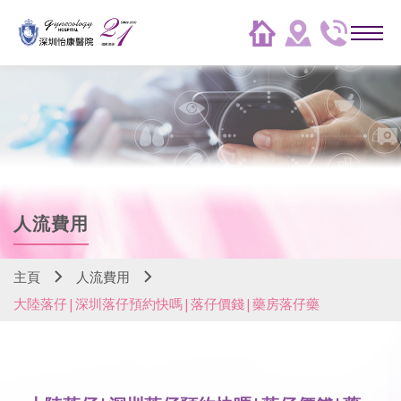
人流費用
主頁
人流費用
大陸落仔|深圳落仔預約快嗎|落仔價錢|藥房落仔藥