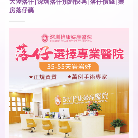
大陸落仔|深圳落仔預約快嗎|落仔價錢|藥
房落仔藥