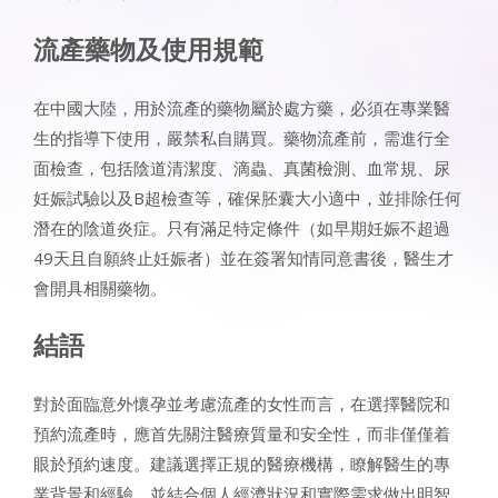
流產藥物及使用規範
在中國大陸，用於流產的藥物屬於處方藥，必須在專業醫
生的指導下使用，嚴禁私自購買。藥物流產前，需進行全
面檢查，包括陰道清潔度、滴蟲、真菌檢測、血常規、尿
妊娠試驗以及B超檢查等，確保胚囊大小適中，並排除任何
潛在的陰道炎症。只有滿足特定條件（如早期妊娠不超過
49天且自願終止妊娠者）並在簽署知情同意書後，醫生才
會開具相關藥物。
結語
對於面臨意外懷孕並考慮流產的女性而言，在選擇醫院和
預約流產時，應首先關注醫療質量和安全性，而非僅僅着
眼於預約速度。建議選擇正規的醫療機構，瞭解醫生的專
業背景和經驗，並結合個人經濟狀況和實際需求做出明智