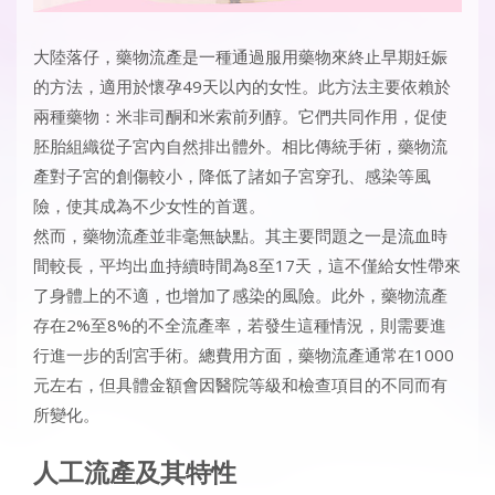
大陸落仔
，藥物流產是一種通過服用藥物來終止早期妊娠
的方法，適用於懷孕49天以內的女性。此方法主要依賴於
兩種藥物：米非司酮和米索前列醇。它們共同作用，促使
胚胎組織從子宮內自然排出體外。相比傳統手術，藥物流
產對子宮的創傷較小，降低了諸如子宮穿孔、感染等風
險，使其成為不少女性的首選。
然而，藥物流產並非毫無缺點。其主要問題之一是流血時
間較長，平均出血持續時間為8至17天，這不僅給女性帶來
了身體上的不適，也增加了感染的風險。此外，藥物流產
存在2%至8%的不全流產率，若發生這種情況，則需要進
行進一步的刮宮手術。總費用方面，藥物流產通常在1000
元左右，但具體金額會因醫院等級和檢查項目的不同而有
所變化。
人工流產及其特性