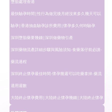
墮胎處理香港
最快驗孕時間|性行為做完後月經沒來多久幾天可以
驗孕|香港抽血驗孕診所費用|懷孕多久何時驗孕
深圳墮胎藥要幾錢|深圳做藥物引產
深圳藥物流產詳細步驟與風險須知-食藥落仔前必讀-
藥流過程
深圳終止懷孕最佳時間-懷孕幾週可以吃藥拿掉-藥流
適用週數
大陸終止懷孕費用|大陸終止懷孕幾錢|大陸終止懷孕