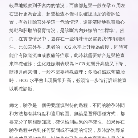
較早地觀察到子宮內的情況；而腹部超聲一般在孕 6 周左
右進行更為合適。超聲檢查不僅可以確認胚胎的着牀位
置，有效排除宮外孕這一危險情況，還能清晰地觀察胎心
搏動和胚胎的發育情況，是診斷宮內妊娠的 “金標準”。然
而，在實際情況中，還存在一些特殊情況需要我們特別關
注。比如宮外孕，患者的 HCG 水平上升較為緩慢，同時可
能伴有陰道流血或腹痛等症狀，此時就需要結合超聲檢查
來準確確診；生化妊娠則表現為 HCG 短暫升高後又下降，
隨後月經來潮，一般不需要特殊處理；多胎妊娠或葡萄胎
時，HCG 水平會出現異常升高，必須進一步進行詳細檢查
以明確診斷。​
總之，驗孕是一個需要謹慎對待的過程，不同的驗孕時間
和方法都有其特點和適用範圍。無論是選擇哪種方式，都
要充分了解相關知識，確保檢測結果的準確性。如果你在
驗孕過程中遇到任何疑問或不確定的情況，及時諮詢專業