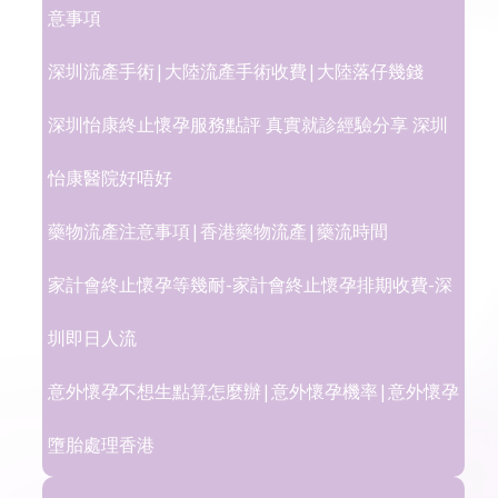
意事項
深圳流產手術|大陸流產手術收費|大陸落仔幾錢
深圳怡康終止懷孕服務點評 真實就診經驗分享 深圳
怡康醫院好唔好
藥物流產注意事項|香港藥物流產|藥流時間
家計會終止懷孕等幾耐-家計會終止懷孕排期收費-深
圳即日人流
意外懷孕不想生點算怎麼辦|意外懷孕機率|意外懷孕
墮胎處理香港