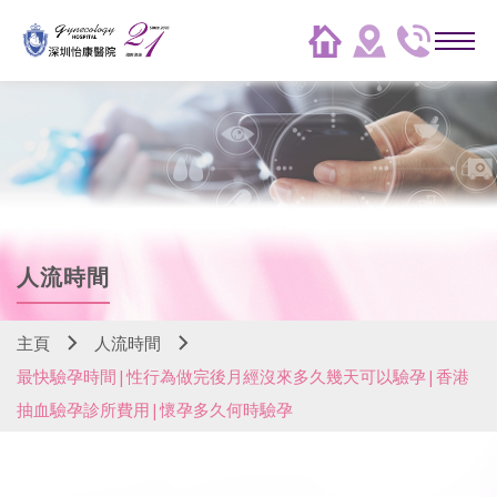
人流時間
主頁
人流時間
最快驗孕時間|性行為做完後月經沒來多久幾天可以驗孕|香港
抽血驗孕診所費用|懷孕多久何時驗孕