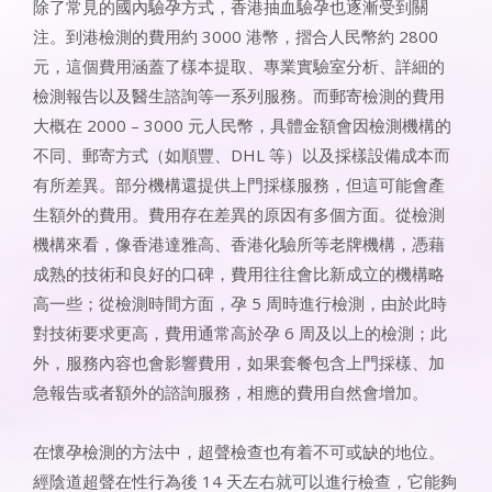
除了常見的國內驗孕方式，香港抽血驗孕也逐漸受到關
注。到港檢測的費用約 3000 港幣，摺合人民幣約 2800
元，這個費用涵蓋了樣本提取、專業實驗室分析、詳細的
檢測報告以及醫生諮詢等一系列服務。而郵寄檢測的費用
大概在 2000 – 3000 元人民幣，具體金額會因檢測機構的
不同、郵寄方式（如順豐、DHL 等）以及採樣設備成本而
有所差異。部分機構還提供上門採樣服務，但這可能會產
生額外的費用。費用存在差異的原因有多個方面。從檢測
機構來看，像香港達雅高、香港化驗所等老牌機構，憑藉
成熟的技術和良好的口碑，費用往往會比新成立的機構略
高一些；從檢測時間方面，孕 5 周時進行檢測，由於此時
對技術要求更高，費用通常高於孕 6 周及以上的檢測；此
外，服務內容也會影響費用，如果套餐包含上門採樣、加
急報告或者額外的諮詢服務，相應的費用自然會增加。​
在懷孕檢測的方法中，超聲檢查也有着不可或缺的地位。
經陰道超聲在性行為後 14 天左右就可以進行檢查，它能夠