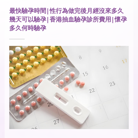
最快驗孕時間|性行為做完後月經沒來多久
幾天可以驗孕|香港抽血驗孕診所費用|懷孕
多久何時驗孕