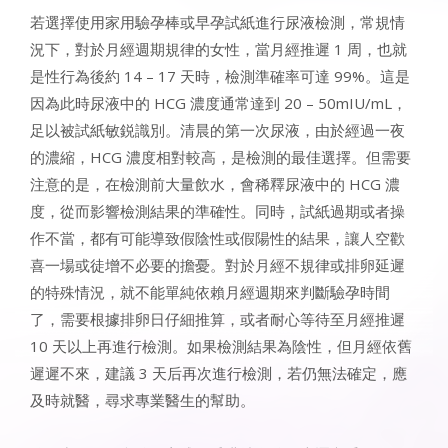
若選擇使用家用驗孕棒或早孕試紙進行尿液檢測，常規情
況下，對於月經週期規律的女性，當月經推遲 1 周，也就
是性行為後約 14 – 17 天時，檢測準確率可達 99%。這是
因為此時尿液中的 HCG 濃度通常達到 20 – 50mIU/mL，
足以被試紙敏鋭識別。清晨的第一次尿液，由於經過一夜
的濃縮，HCG 濃度相對較高，是檢測的最佳選擇。但需要
注意的是，在檢測前大量飲水，會稀釋尿液中的 HCG 濃
度，從而影響檢測結果的準確性。同時，試紙過期或者操
作不當，都有可能導致假陰性或假陽性的結果，讓人空歡
喜一場或徒增不必要的擔憂。對於月經不規律或排卵延遲
的特殊情況，就不能單純依賴月經週期來判斷驗孕時間
了，需要根據排卵日仔細推算，或者耐心等待至月經推遲
10 天以上再進行檢測。如果檢測結果為陰性，但月經依舊
遲遲不來，建議 3 天后再次進行檢測，若仍無法確定，應
及時就醫，尋求專業醫生的幫助。​