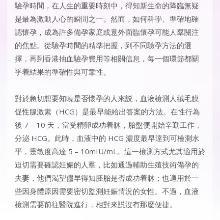
驗孕時間
，在人生的重要時刻中，得知新生命的降臨無疑
是最為激動人心的瞬間之一。然而，如何科學、準確地確
認懷孕，成為許多備孕家庭或意外面臨懷孕可能人羣關注
的焦點。從驗孕時間的精準把握，到不同驗孕方法的選
擇，再到香港抽血驗孕費用等相關信息，每一個環節都關
乎着結果的準確性與可靠性。​
對於急切想要知曉是否懷孕的人來説，血液檢測人絨毛膜
促性腺激素（HCG）是最早能給出答案的方法。在性行為
後 7 – 10 天，當受精卵成功着牀，胎盤便開始辛勤工作，
分泌 HCG。此時，血液中的 HCG 濃度最早達到可檢測水
平，靈敏度高達 5 – 10mIU/mL。這一檢測方式尤其適用於
迫切需要確認妊娠的人羣，比如通過輔助生殖技術備孕的
夫妻，他們渴望儘早得知胚胎是否成功着牀；也適用於一
些因身體原因需要密切監測妊娠情況的女性。不過，血液
檢測需要前往醫院進行，相對來説沒有那麼便捷。​