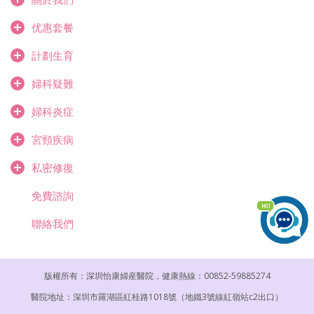
优惠套餐
計劃生育
婦科疑難
婦科炎症
宮頸疾病
私密修復
免費諮詢
聯絡我們
版權所有：深圳怡康婦産醫院，健康熱線：00852-59885274
醫院地址：深圳市羅湖區紅桂路1018號（地鐵3號線紅嶺站c2出口）