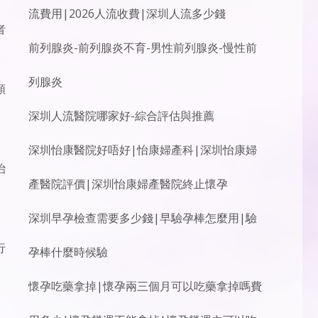
流費用|2026人流收費|深圳人流多少錢
者
前列腺炎-前列腺炎不育-男性前列腺炎-慢性前
列腺炎
頸
深圳人流醫院哪家好-綜合評估與推薦
深圳怡康醫院好唔好|怡康婦產科|深圳怡康婦
治
產醫院評價|深圳怡康婦產醫院終止懷孕
深圳早孕檢查需要多少錢|早驗孕棒怎麼用|驗
行
孕棒什麼時候驗
懷孕吃藥拿掉|懷孕兩三個月可以吃藥拿掉嗎費