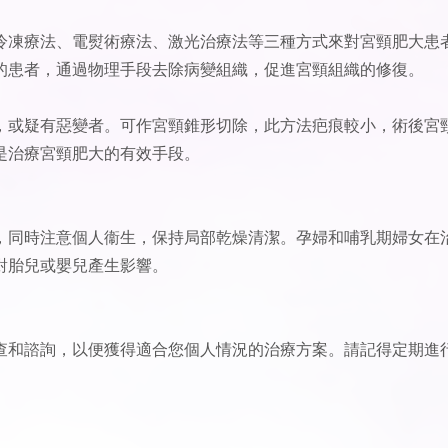
冷凍療法、電熨術療法、激光治療法等三種方式來對宮頸肥大患
的患者，通過物理手段去除病變組織，促進宮頸組織的修復。
，或疑有惡變者。可作宮頸錐形切除，此方法疤痕較小，術後宮
是治療宮頸肥大的有效手段。
，同時注意個人衞生，保持局部乾燥清潔。孕婦和哺乳期婦女在
對胎兒或嬰兒產生影響。
查和諮詢，以便獲得適合您個人情況的治療方案。請記得定期進
。