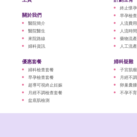
終止懷孕
關於我們
早孕檢查
醫院簡介
人流費用
醫院醫生
人流時間
來院路線
藥物流產
婦科資訊
人工流產
優惠套餐
婦科疑難
婦科檢查套餐
子宮肌瘤
早孕檢查套餐
月經不調
超導可視終止妊娠
卵巢囊腫
月經不調檢查套餐
不孕不育
盆底肌檢測