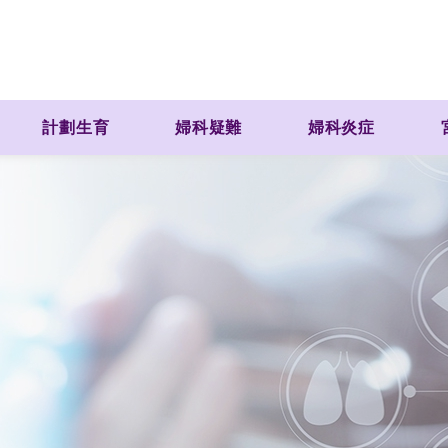
計劃生育
婦科疑難
婦科炎症