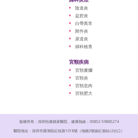
陰道炎
盆腔炎
白帶異常
附件炎
尿道炎
婦科檢查
宮頸疾病
宮頸糜爛
宮頸炎
宮頸息肉
宮頸肥大
版權所有：深圳怡康婦産醫院，健康熱線：00852-59885274
醫院地址：深圳市羅湖區紅桂路1018號（地鐵3號線紅嶺站c2出口）