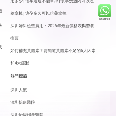
用多少|懷孕幾週不能拿掉|懷孕幾週內可以吃
包
藥拿掉|懷孕多久可以吃藥拿掉
進
深圳婦科檢查費用：2026年最新價格表與套餐
、
推薦
或
如何補充黃體素？需知道黃體素不足的6大因素
和4大症狀
熱門標籤
深圳人流
深圳怡康醫院
深圳怡康婦產醫院