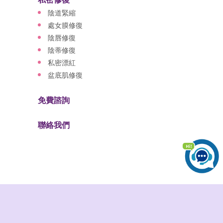
陰道緊縮
處女膜修復
陰唇修復
陰蒂修復
私密漂紅
盆底肌修復
免費諮詢
聯絡我們