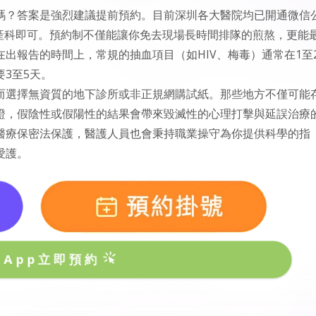
嗎？答案是強烈建議提前預約。目前深圳各大醫院均已開通微信
產科即可。預約制不僅能讓你免去現場長時間排隊的煎熬，更能
出報告的時間上，常規的抽血項目（如HIV、梅毒）通常在1至
3至5天。
而選擇無資質的地下診所或非正規網購試紙。那些地方不僅可能
證，假陰性或假陽性的結果會帶來毀滅性的心理打擊與延誤治療
醫療保密法保護，醫護人員也會秉持職業操守為你提供科學的指
愛護。
sApp立即預約