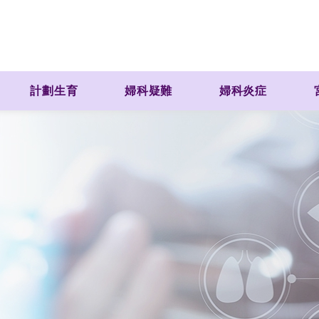
計劃生育
婦科疑難
婦科炎症