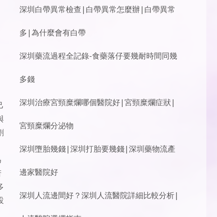
深圳白帶異常檢查|白帶異常怎麼辦|白帶異常
多|為什麼會有白帶
深圳藥流過程全記錄-食藥落仔要幾耐時間同幾
多錢
深圳治療宮頸糜爛哪個醫院好|宮頸糜爛症狀|
己
與
宮頸糜爛分泌物
劑
深圳墮胎幾錢|深圳打胎要幾錢|深圳藥物流產
為
邊家醫院好
若
多
深圳人流邊間好？深圳人流醫院詳細比較分析|
設