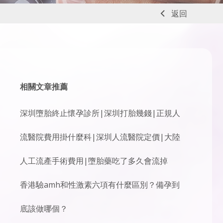
返回
相關文章推薦
深圳墮胎終止懷孕診所|深圳打胎幾錢|正規人
流醫院費用掛什麼科|深圳人流醫院定價|大陸
人工流產手術費用|墮胎藥吃了多久會流掉
香港驗amh和性激素六項有什麼區別？備孕到
底該做哪個？