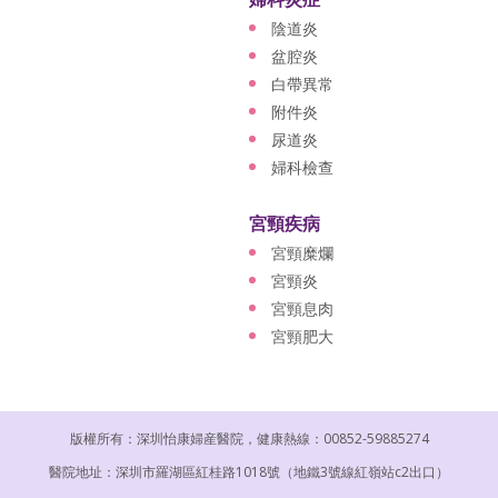
陰道炎
盆腔炎
白帶異常
附件炎
尿道炎
婦科檢查
宮頸疾病
宮頸糜爛
宮頸炎
宮頸息肉
宮頸肥大
版權所有：深圳怡康婦産醫院，健康熱線：00852-59885274
醫院地址：深圳市羅湖區紅桂路1018號（地鐵3號線紅嶺站c2出口）