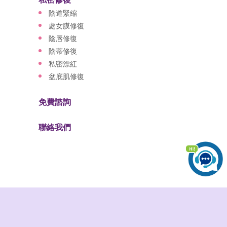
陰道緊縮
處女膜修復
陰唇修復
陰蒂修復
私密漂紅
盆底肌修復
免費諮詢
聯絡我們