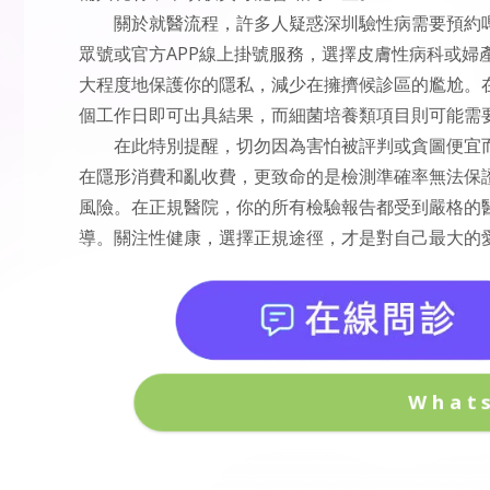
關於就醫流程，許多人疑惑深圳驗性病需要預約
眾號或官方APP線上掛號服務，選擇皮膚性病科或婦
大程度地保護你的隱私，減少在擁擠候診區的尷尬。在
個工作日即可出具結果，而細菌培養類項目則可能需要
在此特別提醒，切勿因為害怕被評判或貪圖便宜
在隱形消費和亂收費，更致命的是檢測準確率無法保
風險。在正規醫院，你的所有檢驗報告都受到嚴格的
導。關注性健康，選擇正規途徑，才是對自己最大的
What