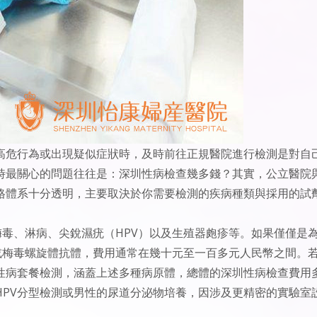
高危行為或出現疑似症狀時，及時前往正規醫院進行檢測是對自
時最關心的問題往往是：深圳性病檢查幾多錢？其實，公立醫院
格體系十分透明，主要取決於你需要檢測的疾病種類與採用的試
梅毒、淋病、尖銳濕疣（HPV）以及生殖器皰疹等。如果僅僅是
或梅毒螺旋體抗體，費用通常在幾十元至一百多元人民幣之間。
性病套餐檢測，涵蓋上述多種病原體，總體的深圳性病檢查費用
HPV分型檢測或男性的尿道分泌物培養，因涉及更精密的實驗室