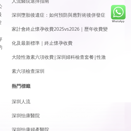
人流醫院選擇指南
公
最
深圳墮胎後遺症：如何預防與應對術後併發症
2
家計會終止懷孕收費2025vs2026｜歷年收費變
存
化及最新標準｜終止懷孕收費
的
大陸性激素六項收費|深圳婦科檢查套餐|性激
素六項檢查深圳
熱門標籤
深圳人流
深圳怡康醫院
深圳怡康婦產醫院