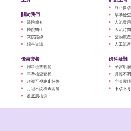
終止懷孕
關於我們
早孕檢查
醫院簡介
人流費用
醫院醫生
人流時間
來院路線
藥物流產
婦科資訊
人工流產
優惠套餐
婦科疑難
婦科檢查套餐
子宮肌瘤
早孕檢查套餐
月經不調
超導可視終止妊娠
卵巢囊腫
月經不調檢查套餐
不孕不育
盆底肌檢測