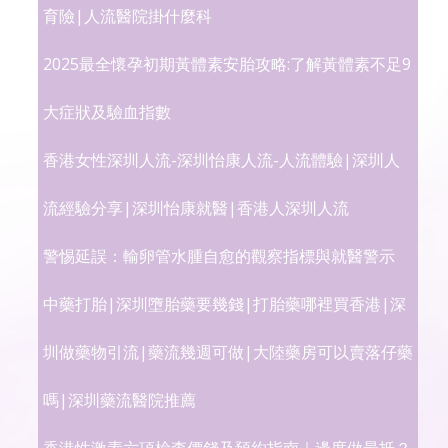
育險|人流醫院掛什麼科
2025最全懷孕初期黃體素安胎攻略:了解黃體素不足9
大症狀及驗血指數
香港女性深圳人流-深圳怡康人流-人流體驗|深圳人
流經驗分享|深圳怡康就醫|香港人深圳人流
警惕延誤：輸卵管水腫自愈的觀察指標與就醫警示
中藥打胎|深圳墮胎藥要幾錢|打胎藥哪裡買香港|深
圳做藥物引流|藥流幾週可做|大陸藥房可以賣落仔藥
嗎|深圳藥流醫院推薦
香港性激素六項檢查價錢及預約指南｜邊度做最抵？