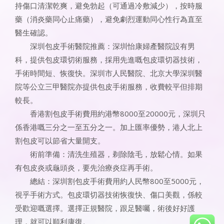
持傷口清潔乾爽，避免勃起（可通過冷敷減少），按時服
藥（消炎藥同心止痛藥），避免劇烈運動同心性行為直至
醫生確認。
深圳包皮手術醫院推薦：深圳怡康婦產醫院設有男
科，提供包皮環切術服務，採用先進嘅包皮環切器技術，
手術時間短、恢復快。深圳市人民醫院、北京大學深圳醫
院等公立三甲醫院亦提供包皮手術服務，收費較平但排期
較長。
香港割包皮手術費用約港幣8000至20000元，深圳只
係香港嘅三分之一至五分之一。加上匯率優勢，港人北上
割包皮可以節省大量開支。
術前準備：清洗生殖器，剃除陰毛，放鬆心情。如果
有包皮炎或龜頭炎，要先治療炎症再手術。
總結：深圳割包皮手術費用約人民幣800至5000元，
視乎手術方式。包皮環切器技術恢復快、傷口美觀，係較
受歡迎嘅選擇。選擇正規醫院，跟足醫囑，術後好好護
理，就可以順利康復。