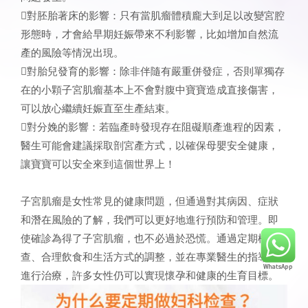
對胚胎著床的影響：只有當肌瘤體積龐大到足以改變宮腔
形態時，才會給早期妊娠帶來不利影響，比如增加自然流
產的風險等情況出現。
對胎兒發育的影響：除非伴隨有嚴重併發症，否則單獨存
在的小顆子宮肌瘤基本上不會對腹中寶寶造成直接傷害，
可以放心繼續妊娠直至生產結束。
對分娩的影響：若臨產時發現存在阻礙順產進程的因素，
醫生可能會建議採取剖宮產方式，以確保母嬰安全健康，
讓寶寶可以安全來到這個世界上！
子宮肌瘤是女性常見的健康問題，但通過對其病因、症狀
和潛在風險的了解，我們可以更好地進行預防和管理。即
使確診為得了子宮肌瘤，也不必過於恐慌。通過定期檢
查、合理飲食和生活方式的調整，並在專業醫生的指導下
進行治療，許多女性仍可以實現懷孕和健康的生育目標。