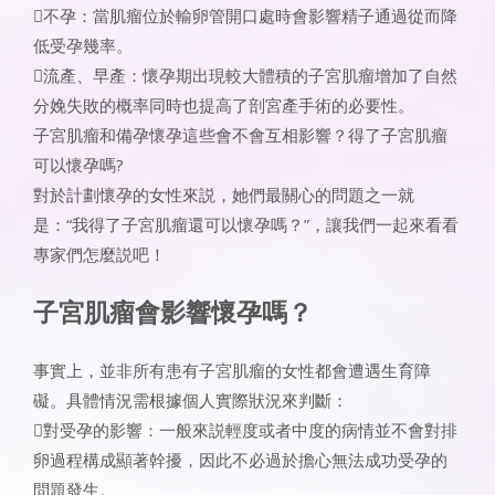
不孕：當肌瘤位於輸卵管開口處時會影響精子通過從而降
低受孕幾率。
流產、早產：懷孕期出現較大體積的子宮肌瘤增加了自然
分娩失敗的概率同時也提高了剖宮產手術的必要性。
子宮肌瘤和備孕懷孕這些會不會互相影響？
得了子宮肌瘤
可以懷孕嗎
?
對於計劃懷孕的女性來説，她們最關心的問題之一就
是：“我得了子宮肌瘤還可以懷孕嗎？”，讓我們一起來看看
專家們怎麼説吧！
子宮肌瘤會影響懷孕嗎？
事實上，並非所有患有子宮肌瘤的女性都會遭遇生育障
礙。具體情況需根據個人實際狀況來判斷：
對受孕的影響：一般來説輕度或者中度的病情並不會對排
卵過程構成顯著幹擾，因此不必過於擔心無法成功受孕的
問題發生。