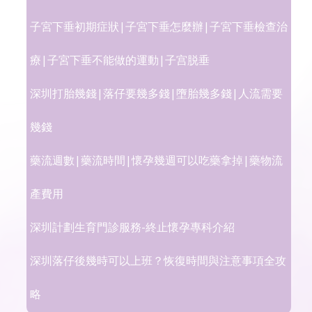
子宮下垂初期症狀|子宮下垂怎麼辦|子宮下垂檢查治
療|子宮下垂不能做的運動|子宫脱垂
深圳打胎幾錢|落仔要幾多錢|墮胎幾多錢|人流需要
幾錢
藥流週數|藥流時間|懷孕幾週可以吃藥拿掉|藥物流
產費用
深圳計劃生育門診服務-終止懷孕專科介紹
深圳落仔後幾時可以上班？恢復時間與注意事項全攻
略