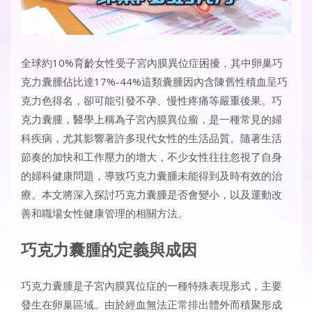
全球約10%育齡女性受子宮內膜異位症困擾，其中卵巢巧
克力囊腫佔比達17%-44%這類囊腫因內含陳舊性積血呈巧
克力色得名，卻可能引發不孕、慢性疼痛等嚴重後果。巧
克力囊腫，醫學上稱為子宮內膜異位瘤，是一種常見的婦
科疾病，尤其影響著許多現代女性的生活品質。隨著生活
節奏的加快和工作壓力的增大，不少女性往往忽視了自身
的婦科健康問題，導致巧克力囊腫未能得到及時有效的治
療。本文將深入探討巧克力囊腫是否會變小，以及運動改
善和職場女性健康管理的相關方法。
巧克力囊腫的定義與成因
巧克力囊腫是子宮內膜異位症的一種特殊表現形式，主要
發生在卵巢區域。由於經血無法正常排出體外而積聚形成