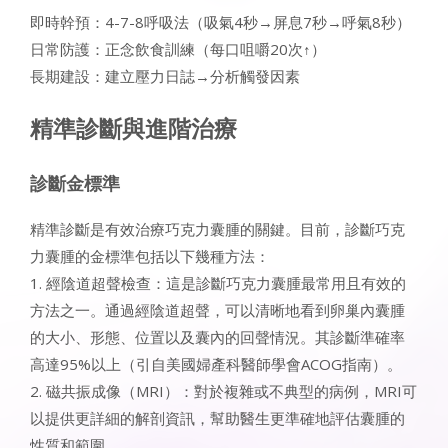
即時幹預：4-7-8呼吸法（吸氣4秒→屏息7秒→呼氣8秒）
日常防護：正念飲食訓練（每口咀嚼20次↑）
長期建設：建立壓力日誌→分析觸發因素
精準診斷與進階治療
診斷金標準
精準診斷是有效治療巧克力囊腫的關鍵。目前，診斷巧克
力囊腫的金標準包括以下幾種方法：
1. 經陰道超聲檢查：這是診斷巧克力囊腫最常用且有效的
方法之一。通過經陰道超聲，可以清晰地看到卵巢內囊腫
的大小、形態、位置以及囊內的回聲情況。其診斷準確率
高達95%以上（引自美國婦產科醫師學會ACOG指南）。
2. 磁共振成像（MRI）：對於複雜或不典型的病例，MRI可
以提供更詳細的解剖資訊，幫助醫生更準確地評估囊腫的
性質和範圍。