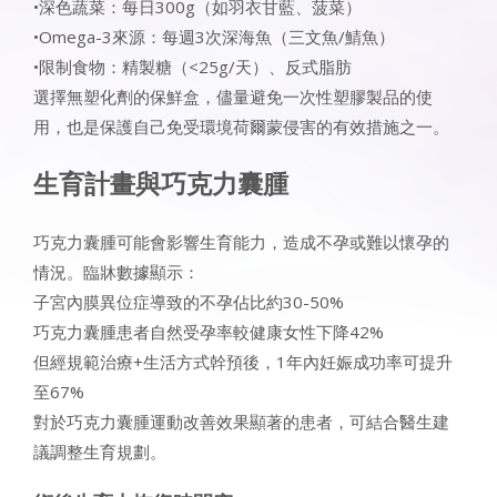
•深色蔬菜：每日300g（如羽衣甘藍、菠菜）
•Omega-3來源：每週3次深海魚（三文魚/鯖魚）
•限制食物：精製糖（<25g/天）、反式脂肪
選擇無塑化劑的保鮮盒，儘量避免一次性塑膠製品的使
用，也是保護自己免受環境荷爾蒙侵害的有效措施之一。
生育計畫與巧克力囊腫
巧克力囊腫可能會影響生育能力，造成不孕或難以懷孕的
情況。臨牀數據顯示：
子宮內膜異位症導致的不孕佔比約30-50%
巧克力囊腫患者自然受孕率較健康女性下降42%
但經規範治療+生活方式幹預後，1年內妊娠成功率可提升
至67%
對於巧克力囊腫運動改善效果顯著的患者，可結合醫生建
議調整生育規劃。