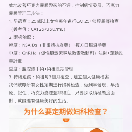
效地改善巧克力囊腫帶來的不適，控制病情發展。巧克力
囊腫管理三步法：
1. 早篩查：25歲以上女性每年進行CA125+盆腔超聲檢查
（參考值：CA125<35U/mL）
2. 階梯治療：
輕度：NSAIDs（非甾體抗炎藥）+複方口服避孕藥
中度：GnRHa（促性腺激素釋放激素激動劑）注射+運動改
善計畫
重度：腹腔鏡手術+術後長期管理
3. 持續追蹤：術後每3個月復查，建立個人健康檔案
我們鼓勵所有女性定期進行婦科檢查，做到早發現、早治
療。記住，巧克力囊腫並非絕症，只要採取積極態度面
對，就能擁有健康美好的生活。