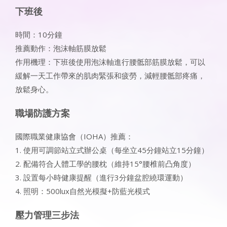
下班後
時間：10分鐘
推薦動作：泡沫軸筋膜放鬆
作用機理：下班後使用泡沫軸進行腰骶部筋膜放鬆，可以
緩解一天工作帶來的肌肉緊張和疲勞，減輕腰骶部疼痛，
放鬆身心。
職場防護方案
國際職業健康協會（IOHA）推薦：
1. 使用可調節站立式辦公桌（每坐立45分鐘站立15分鐘）
2. 配備符合人體工學的腰枕（維持15°腰椎前凸角度）
3. 設置每小時健康提醒（進行3分鐘盆腔繞環運動）
4. 照明：500lux自然光模擬+防藍光模式
壓力管理三步法