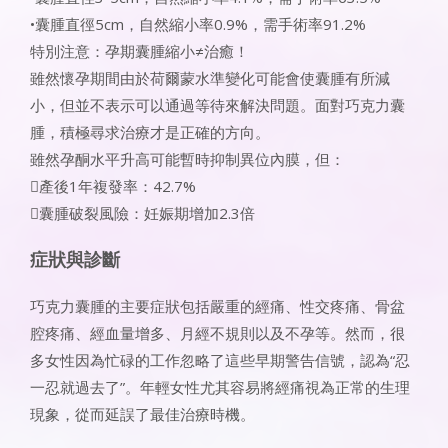
•囊腫直徑5cm，自然縮小率0.9%，需手術率91.2%
特別注意：孕期囊腫縮小≠治癒！
雖然懷孕期間由於荷爾蒙水準變化可能會使囊腫有所減
小，但並不表示可以通過等待來解決問題。面對巧克力囊
腫，積極尋求治療才是正確的方向。
雖然孕酮水平升高可能暫時抑制異位內膜，但：
產後1年複發率：42.7%
囊腫破裂風險：妊娠期增加2.3倍
症狀與診斷
巧克力囊腫的主要症狀包括嚴重的經痛、性交疼痛、骨盆
腔疼痛、經血量增多、月經不規則以及不孕等。然而，很
多女性因為忙碌的工作忽略了這些早期警告信號，認為“忍
一忍就過去了”。年輕女性尤其容易將經痛視為正常的生理
現象，從而延誤了最佳治療時機。