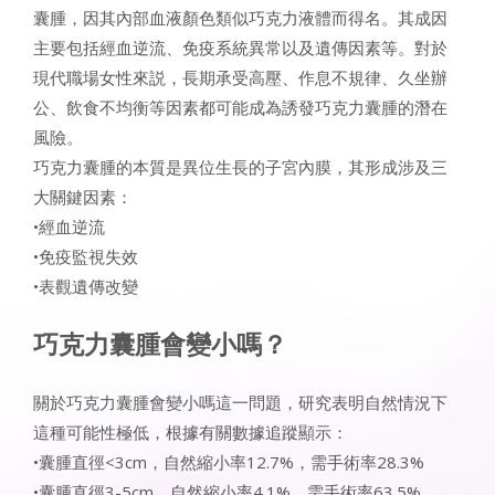
囊腫，因其內部血液顏色類似巧克力液體而得名。其成因
主要包括經血逆流、免疫系統異常以及遺傳因素等。對於
現代職場女性來説，長期承受高壓、作息不規律、久坐辦
公、飲食不均衡等因素都可能成為誘發巧克力囊腫的潛在
風險。
巧克力囊腫的本質是異位生長的子宮內膜，其形成涉及三
大關鍵因素：
•經血逆流
•免疫監視失效
•表觀遺傳改變
巧克力囊腫會變小嗎
？
關於巧克力囊腫會變小嗎這一問題，研究表明自然情況下
這種可能性極低，根據有關數據追蹤顯示：
•囊腫直徑<3cm，自然縮小率12.7%，需手術率28.3%
•囊腫直徑3-5cm，自然縮小率4.1%，需手術率63.5%