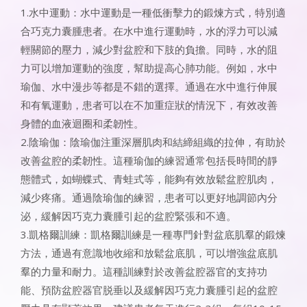
1.水中運動：水中運動是一種低衝擊力的鍛煉方式，特別適
合巧克力囊腫患者。在水中進行運動時，水的浮力可以減
輕關節的壓力，減少對盆腔和下肢的負擔。同時，水的阻
力可以增加運動的強度，幫助提高心肺功能。例如，水中
瑜伽、水中漫步等都是不錯的選擇。通過在水中進行伸展
和有氧運動，患者可以在不加重症狀的情況下，有效改善
身體的血液迴圈和柔韌性。
2.陰瑜伽：陰瑜伽注重深層肌肉和結締組織的拉伸，有助於
改善盆腔的柔韌性。這種瑜伽的練習通常包括長時間的靜
態體式，如蝴蝶式、青蛙式等，能夠有效放鬆盆腔肌肉，
減少疼痛。通過陰瑜伽的練習，患者可以更好地調節內分
泌，緩解因巧克力囊腫引起的盆腔緊張和不適。
3.凱格爾訓練：凱格爾訓練是一種專門針對盆底肌羣的鍛煉
方法，通過有意識地收縮和放鬆盆底肌，可以增強盆底肌
羣的力量和耐力。這種訓練對於改善盆腔器官的支持功
能、預防盆腔器官脱垂以及緩解因巧克力囊腫引起的盆腔