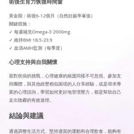
術後生育力恢復時間窗
黃金期：術後6-12個月（自然妊娠率峯值）
關鍵措施：
✓ 每週補充Omega-3 2000mg
✓ 維持BMI 18.5-23.9
✓ 血清AMH監測（每季度）
心理支持與自我關懷
面對疾病的挑戰，心理健康的維護同樣不可忽視。參加支
持團體，與其他經歷相似困境的人分享經驗，或是尋求專
業的心理諮詢，學習如何更好地管理壓力，都是幫助自己
走出陰霾的有效途徑。
結論與建議
通過調整生活方式、堅持適當的運動和合理飲食，能夠有