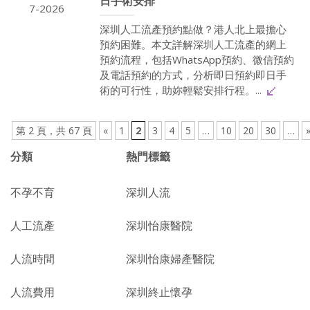
日手術安排
7-2026
深圳人工流產預約點做？港人北上最擔心
預約困難。本文詳解深圳人工流產的網上
預約流程，包括WhatsApp預約、微信預約
及電話預約的方式，分析即日預約即日手
術的可行性，助妳輕鬆安排行程。...
第 2 頁，共 67 頁
«
1
2
3
4
5
…
10
20
30
…
分類
熱門標籤
不孕不育
深圳人流
人工流產
深圳怡康醫院
人流時間
深圳怡康婦產醫院
人流費用
深圳終止懷孕