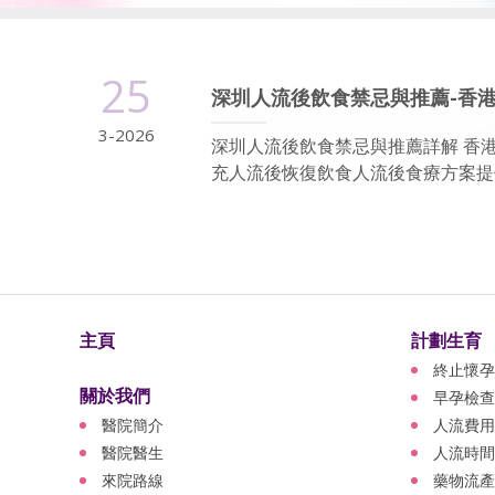
25
深圳人流後飲食禁忌與推薦-香
3-2026
深圳人流後飲食禁忌與推薦詳解 香
充人流後恢復飲食人流後食療方案提供
主頁
計劃生育
終止懷孕
關於我們
早孕檢查
醫院簡介
人流費用
醫院醫生
人流時間
來院路線
藥物流產