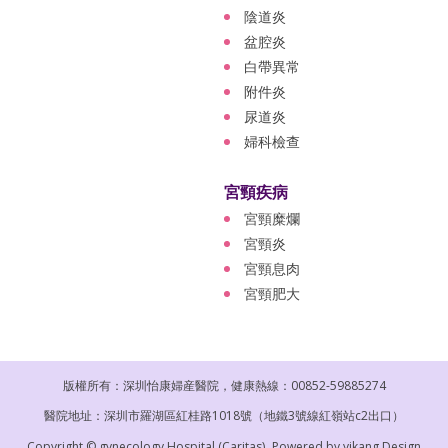
陰道炎
盆腔炎
白帶異常
附件炎
尿道炎
婦科檢查
宮頸疾病
宮頸糜爛
宮頸炎
宮頸息肉
宮頸肥大
版權所有：深圳怡康婦産醫院，健康熱線：00852-59885274
醫院地址：深圳市羅湖區紅桂路1018號（地鐵3號線紅嶺站c2出口）
Copyright © gynecology Hospital (Caritas).
Powered by
yikang Design