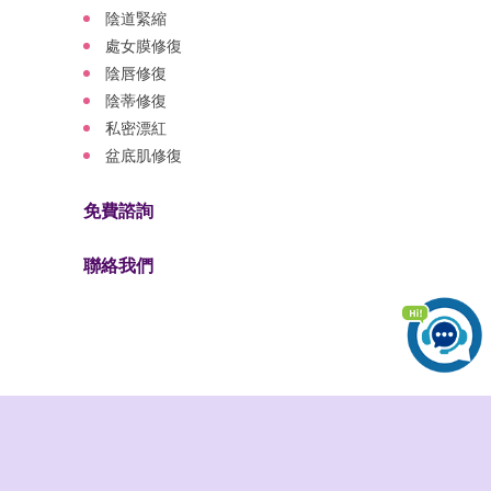
陰道緊縮
處女膜修復
陰唇修復
陰蒂修復
私密漂紅
盆底肌修復
免費諮詢
聯絡我們