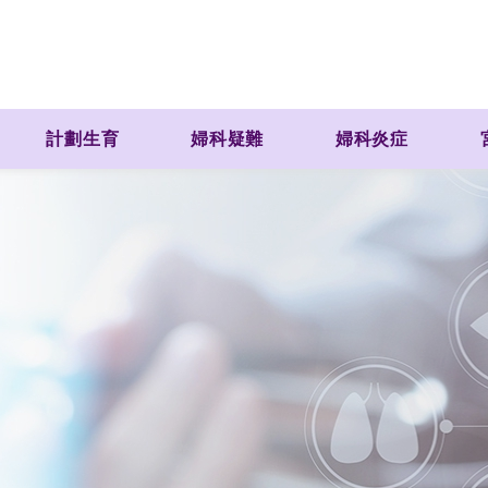
計劃生育
婦科疑難
婦科炎症