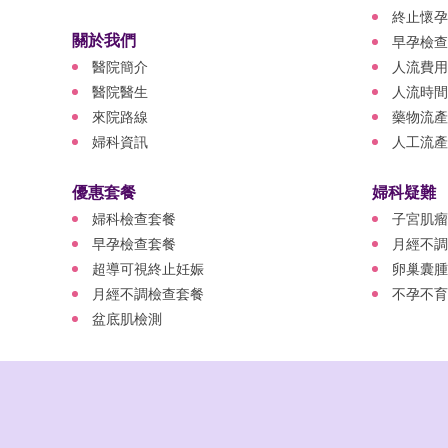
終止懷孕
關於我們
早孕檢查
醫院簡介
人流費用
醫院醫生
人流時間
來院路線
藥物流產
婦科資訊
人工流產
優惠套餐
婦科疑難
婦科檢查套餐
子宮肌瘤
早孕檢查套餐
月經不調
超導可視終止妊娠
卵巢囊腫
月經不調檢查套餐
不孕不育
盆底肌檢測