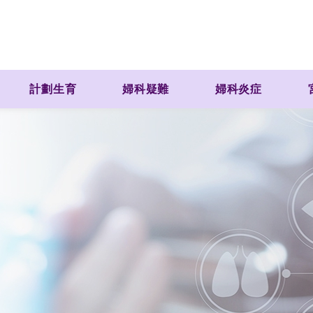
計劃生育
婦科疑難
婦科炎症