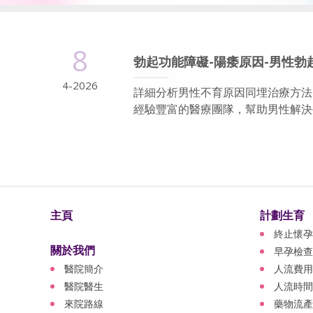
8
勃起功能障礙-陽痿原因-男性勃
4-2026
詳細分析男性不育原因同埋治療方法
經驗豐富的醫療團隊，幫助男性解決生
主頁
計劃生育
終止懷孕
關於我們
早孕檢查
醫院簡介
人流費用
醫院醫生
人流時間
來院路線
藥物流產