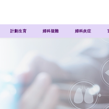
計劃生育
婦科疑難
婦科炎症