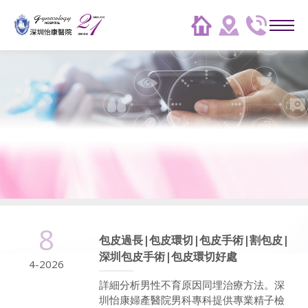
8
包皮過長|包皮環切|包皮手術|割包皮|
深圳包皮手術|包皮環切好處
4-2026
詳細分析男性不育原因同埋治療方法。深
圳怡康婦產醫院男科專科提供專業精子檢