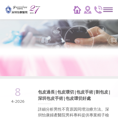
8
包皮過長|包皮環切|包皮手術|割包皮|
深圳包皮手術|包皮環切好處
4-2026
詳細分析男性不育原因同埋治療方法。深
圳怡康婦產醫院男科專科提供專業精子檢