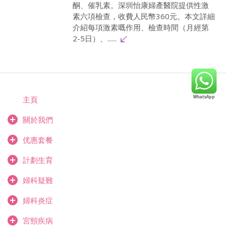
酮、催乳素。深圳怡康婦產醫院提供性激
素六項檢查，收費人民幣360元。本文詳細
介紹每項激素嘅作用、檢查時間（月經第
2-5日）、......
主頁
關於我們
优惠套餐
計劃生育
婦科疑難
婦科炎症
宮頸疾病