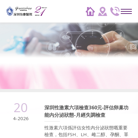
20
深圳性激素六項檢查360元-評估卵巢功
能內分泌狀態-月經失調檢查
4-2026
性激素六項係評估女性內分泌狀態嘅重要
檢查，包括FSH、LH、雌二醇、孕酮、睪