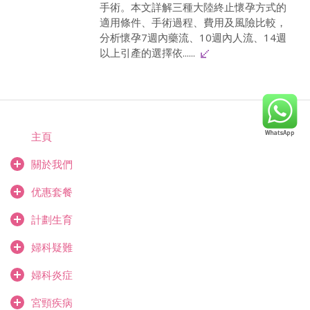
手術。本文詳解三種大陸終止懷孕方式的
適用條件、手術過程、費用及風險比較，
分析懷孕7週內藥流、10週內人流、14週
以上引產的選擇依......
主頁
關於我們
优惠套餐
計劃生育
婦科疑難
婦科炎症
宮頸疾病