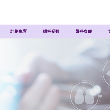
計劃生育
婦科疑難
婦科炎症