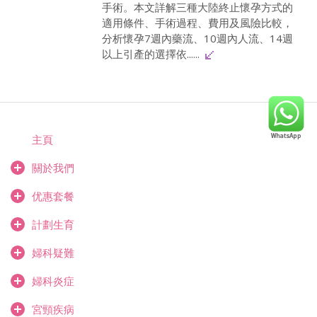
手術。本文詳解三種大陸終止懷孕方式的
適用條件、手術過程、費用及風險比較，
分析懷孕7週內藥流、10週內人流、14週
以上引產的選擇依......
主頁
關於我們
优惠套餐
計劃生育
婦科疑難
婦科炎症
宮頸疾病