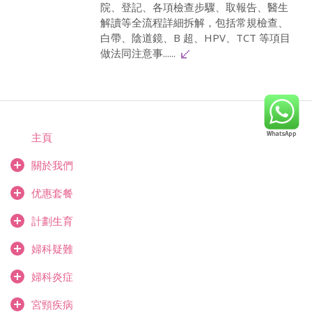
院、登記、各項檢查步驟、取報告、醫生
解讀等全流程詳細拆解，包括常規檢查、
白帶、陰道鏡、B 超、HPV、TCT 等項目
做法同注意事......
主頁
關於我們
优惠套餐
計劃生育
婦科疑難
婦科炎症
宮頸疾病