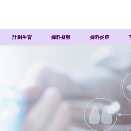
計劃生育
婦科疑難
婦科炎症