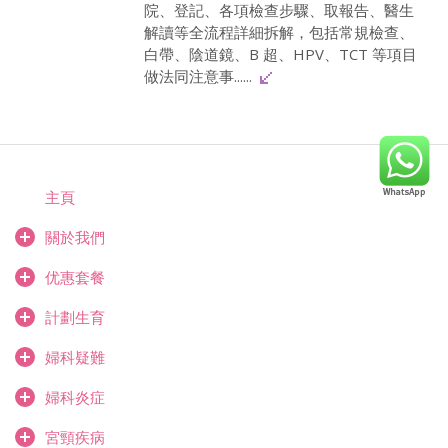
院、登記、各項檢查步驟、取報告、醫生
解讀等全流程詳細拆解，包括常規檢查、
白帶、陰道鏡、B 超、HPV、TCT 等項目
做法同注意事......
主頁
關於我們
优惠套餐
計劃生育
婦科疑難
婦科炎症
宮頸疾病