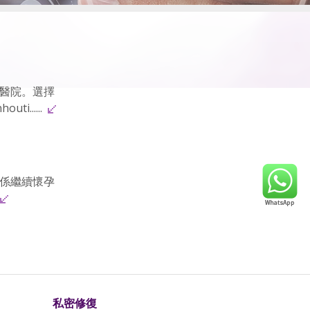
醫院。選擇
......
係繼續懷孕
私密修復