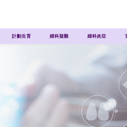
計劃生育
婦科疑難
婦科炎症