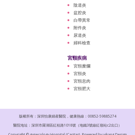
陰道炎
盆腔炎
白帶異常
附件炎
尿道炎
婦科檢查
宮頸疾病
宮頸糜爛
宮頸炎
宮頸息肉
宮頸肥大
版權所有：深圳怡康婦産醫院，健康熱線：00852-59885274
醫院地址：深圳市羅湖區紅桂路1018號（地鐵3號線紅嶺站c2出口）
Copyright © gynecology Hospital (Caritas).
Powered by
yikang Design