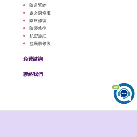
陰道緊縮
處女膜修復
陰唇修復
陰蒂修復
私密漂紅
盆底肌修復
免費諮詢
聯絡我們