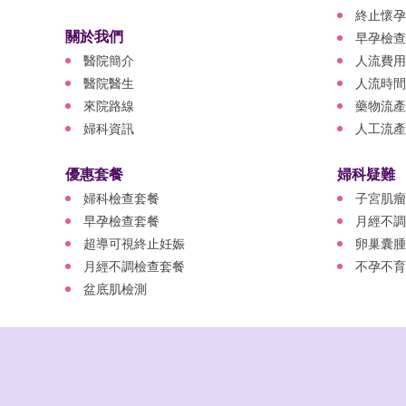
終止懷孕
關於我們
早孕檢查
醫院簡介
人流費用
醫院醫生
人流時間
來院路線
藥物流產
婦科資訊
人工流產
優惠套餐
婦科疑難
婦科檢查套餐
子宮肌瘤
早孕檢查套餐
月經不調
超導可視終止妊娠
卵巢囊腫
月經不調檢查套餐
不孕不育
盆底肌檢測