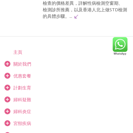
檢查的價格差異，詳解性病檢測空窗期、
檢測診所推薦，以及香港人北上做STD檢測
的具體步驟。...
主頁
關於我們
优惠套餐
計劃生育
婦科疑難
婦科炎症
宮頸疾病