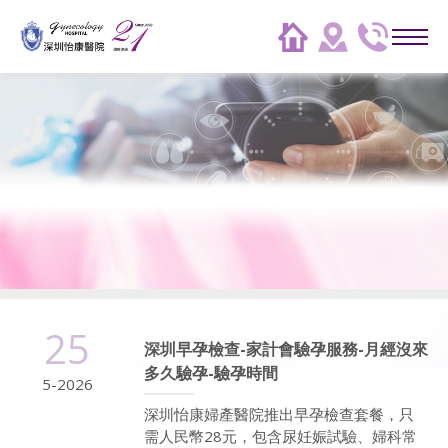
25
深圳早孕檢查-家計會驗孕服務-月經沒來
多久驗孕-驗孕時間
5-2026
深圳怡康婦產醫院推出早孕檢查套餐，只
需人民幣28元，包含尿妊娠試驗、婦科常