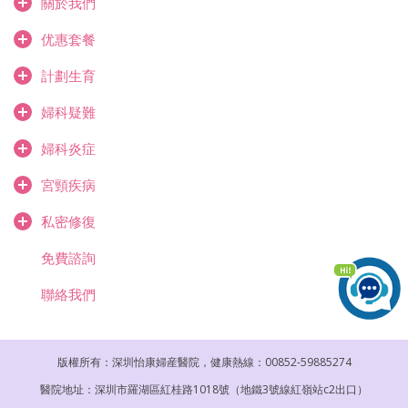
關於我們
优惠套餐
計劃生育
婦科疑難
婦科炎症
宮頸疾病
私密修復
免費諮詢
聯絡我們
版權所有：深圳怡康婦産醫院，健康熱線：00852-59885274
醫院地址：深圳市羅湖區紅桂路1018號（地鐵3號線紅嶺站c2出口）