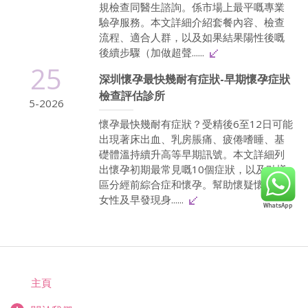
規檢查同醫生諮詢。係市場上最平嘅專業
驗孕服務。本文詳細介紹套餐內容、檢查
流程、適合人群，以及如果結果陽性後嘅
後續步驟（加做超聲......
25
深圳懷孕最快幾耐有症狀-早期懷孕症狀
檢查評估診所
5-2026
懷孕最快幾耐有症狀？受精後6至12日可能
出現著床出血、乳房脹痛、疲倦嗜睡、基
礎體溫持續升高等早期訊號。本文詳細列
出懷孕初期最常見嘅10個症狀，以及點樣
區分經前綜合症和懷孕。幫助懷疑懷孕嘅
女性及早發現身......
主頁