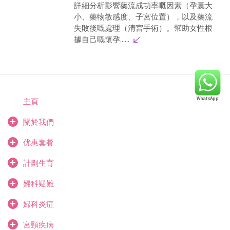
詳細分析影響藥流成功率嘅因素（孕囊大
小、藥物敏感度、子宮位置），以及藥流
失敗後嘅處理（清宮手術）。幫助女性根
據自己嘅懷孕......
主頁
關於我們
优惠套餐
計劃生育
婦科疑難
婦科炎症
宮頸疾病