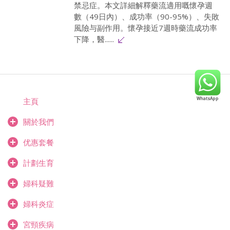
禁忌症。本文詳細解釋藥流適用嘅懷孕週
數（49日內）、成功率（90-95%）、失敗
風險与副作用。懷孕接近7週時藥流成功率
下降，醫......
主頁
關於我們
优惠套餐
計劃生育
婦科疑難
婦科炎症
宮頸疾病