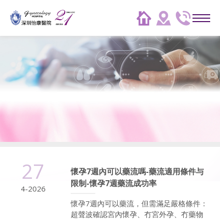
27
懷孕7週內可以藥流嗎-藥流適用條件与
限制-懷孕7週藥流成功率
4-2026
懷孕7週內可以藥流，但需滿足嚴格條件：
超聲波確認宮內懷孕、冇宮外孕、冇藥物