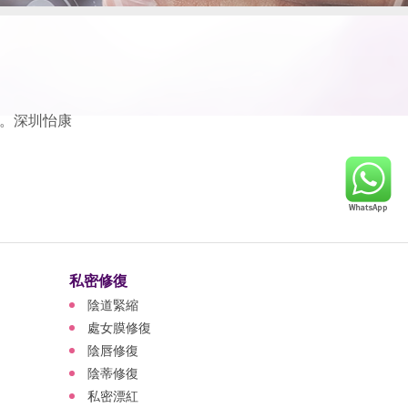
。深圳怡康
私密修復
陰道緊縮
處女膜修復
陰唇修復
陰蒂修復
私密漂紅