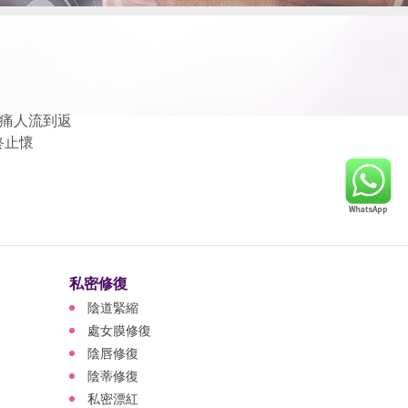
痛人流到返
終止懷
私密修復
陰道緊縮
處女膜修復
陰唇修復
陰蒂修復
私密漂紅