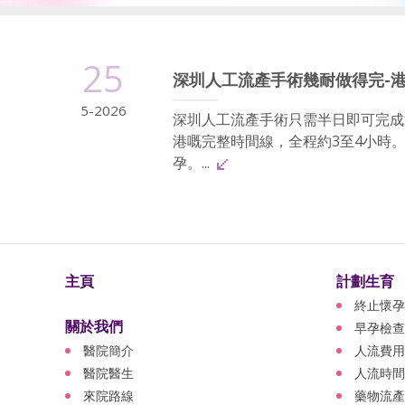
25
深圳人工流產手術幾耐做得完-
5-2026
深圳人工流產手術只需半日即可完成
港嘅完整時間線，全程約3至4小時
孕。...
主頁
計劃生育
終止懷孕
關於我們
早孕檢查
醫院簡介
人流費用
醫院醫生
人流時間
來院路線
藥物流產