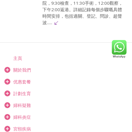
院，9:30檢查，11:30手術，12:00觀察，
下午2:00返港。詳細記錄每個步驟嘅具體
時間安排，包括過關、登記、問診、超聲
波......
主頁
關於我們
优惠套餐
計劃生育
婦科疑難
婦科炎症
宮頸疾病