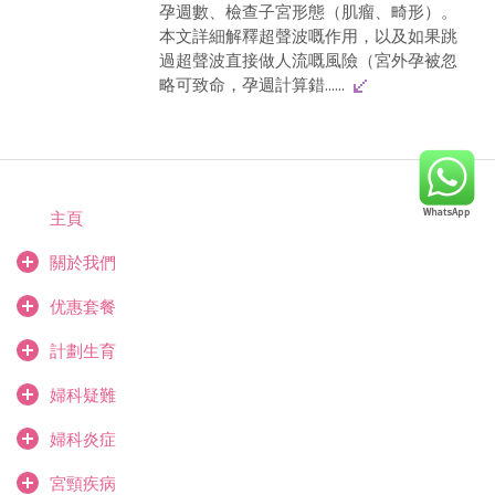
孕週數、檢查子宮形態（肌瘤、畸形）。
本文詳細解釋超聲波嘅作用，以及如果跳
過超聲波直接做人流嘅風險（宮外孕被忽
略可致命，孕週計算錯......
主頁
關於我們
优惠套餐
計劃生育
婦科疑難
婦科炎症
宮頸疾病