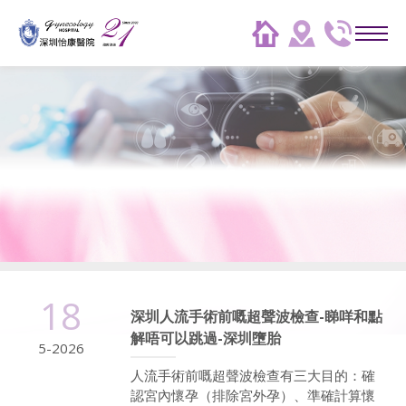
18
深圳人流手術前嘅超聲波檢查-睇咩和點
解唔可以跳過-深圳墮胎
5-2026
人流手術前嘅超聲波檢查有三大目的：確
認宮內懷孕（排除宮外孕）、準確計算懷