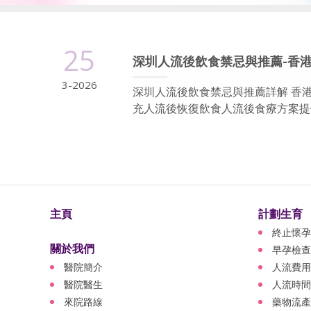
25
深圳人流後飲食禁忌與推薦-香
3-2026
深圳人流後飲食禁忌與推薦詳解 香
充人流後恢復飲食人流後食療方案提供
主頁
計劃生育
終止懷孕
關於我們
早孕檢查
醫院簡介
人流費用
醫院醫生
人流時間
來院路線
藥物流產