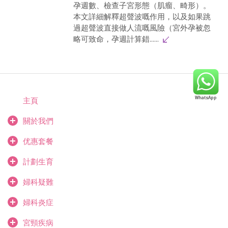
孕週數、檢查子宮形態（肌瘤、畸形）。
本文詳細解釋超聲波嘅作用，以及如果跳
過超聲波直接做人流嘅風險（宮外孕被忽
略可致命，孕週計算錯......
主頁
關於我們
优惠套餐
計劃生育
婦科疑難
婦科炎症
宮頸疾病