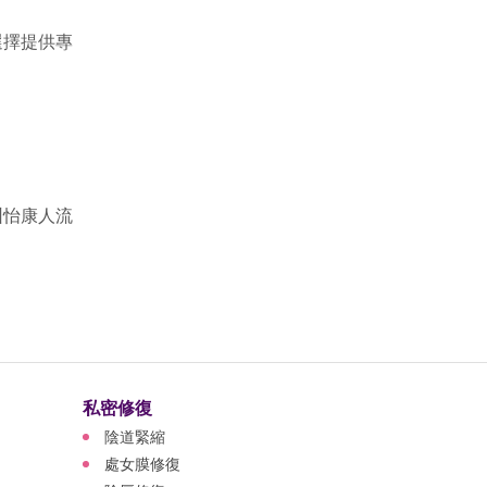
選擇提供專
圳怡康人流
私密修復
陰道緊縮
處女膜修復