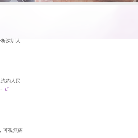
分析深圳人
人流約人民
..
元，可視無痛