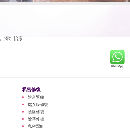
。深圳怡康
私密修復
陰道緊縮
處女膜修復
陰唇修復
陰蒂修復
私密漂紅