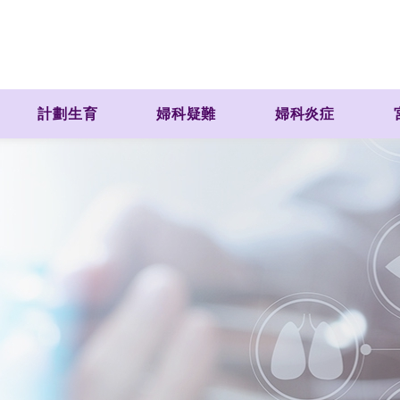
計劃生育
婦科疑難
婦科炎症